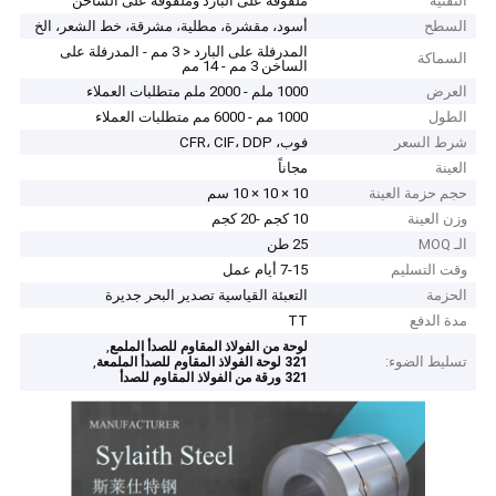
التقنية
ملفوفة على البارد وملفوفة على الساخن
السطح
أسود، مقشرة، مطلية، مشرقة، خط الشعر، الخ
المدرفلة على البارد < 3 مم - المدرفلة على
السماكة
الساخن 3 مم - 14 مم
العرض
1000 ملم - 2000 ملم متطلبات العملاء
الطول
1000 مم - 6000 مم متطلبات العملاء
شرط السعر
فوب، CFR، CIF، DDP
العينة
مجاناً
حجم حزمة العينة
10 × 10 × 10 سم
وزن العينة
10 كجم -20 كجم
الـ MOQ
25 طن
وقت التسليم
7-15 أيام عمل
الحزمة
التعبئة القياسية تصدير البحر جديرة
مدة الدفع
TT
,
لوحة من الفولاذ المقاوم للصدأ الملمع
تسليط الضوء:
,
321 لوحة الفولاذ المقاوم للصدأ الملمعة
321 ورقة من الفولاذ المقاوم للصدأ