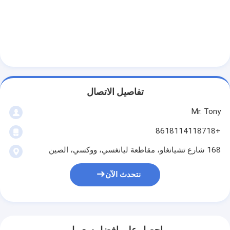
تفاصيل الاتصال
Mr. Tony
+8618114118718
168 شارع تشيانغاو، مقاطعة ليانغسي، ووكسي، الصين
نتحدث الآن
احصل على افضل سعر ل