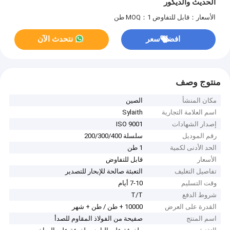
الحديث والديكور
الأسعار：قابل للتفاوض
MOQ：1 طن
افضل سعر
نتحدث الآن
منتوج وصف
مكان المنشأ
الصين
اسم العلامة التجارية
Sylaith
إصدار الشهادات
ISO 9001
رقم الموديل
سلسلة 200/300/400
الحد الأدنى لكمية
1 طن
الأسعار
قابل للتفاوض
تفاصيل التغليف
التعبئة صالحة للإبحار للتصدير
وقت التسليم
7-10 أيام
شروط الدفع
T/T
القدرة على العرض
10000 + طن / طن + شهر
اسم المنتج
صفيحة من الفولاذ المقاوم للصدأ