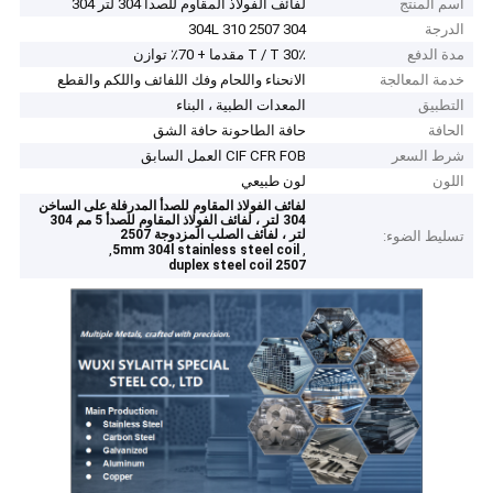
اسم المنتج
لفائف الفولاذ المقاوم للصدأ 304 لتر 304
الدرجة
304 304L 310 2507
مدة الدفع
30٪ T / T مقدما + 70٪ توازن
خدمة المعالجة
الانحناء واللحام وفك اللفائف واللكم والقطع
التطبيق
المعدات الطبية ، البناء
الحافة
حافة الطاحونة حافة الشق
شرط السعر
CIF CFR FOB العمل السابق
اللون
لون طبيعي
لفائف الفولاذ المقاوم للصدأ المدرفلة على الساخن
304 لتر ، لفائف الفولاذ المقاوم للصدأ 5 مم 304
لتر ، لفائف الصلب المزدوجة 2507
تسليط الضوء:
,
,
5mm 304l stainless steel coil
2507 duplex steel coil