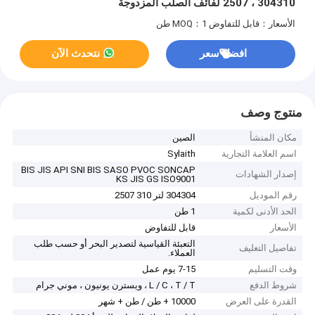
304310 ، 2507 لفائف الصلب المزدوجة
الأسعار：قابل للتفاوض
MOQ：1 طن
افضل سعر
نتحدث الآن
منتوج وصف
مكان المنشأ
الصين
اسم العلامة التجارية
Sylaith
BIS JIS API SNI BIS SASO PVOC SONCAP
إصدار الشهادات
KS JIS GS ISO9001
رقم الموديل
304304 لتر 310 2507
الحد الأدنى لكمية
1 طن
الأسعار
قابل للتفاوض
التعبئة القياسية لتصدير البحر أو حسب طلب
تفاصيل التغليف
العملاء.
وقت التسليم
7-15 يوم عمل
شروط الدفع
L / C ، T / T ، ويسترن يونيون ، موني جرام
القدرة على العرض
10000 + طن / طن + شهر