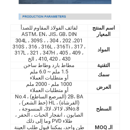
اسم المنتج
لفائف الفولاذ المقاوم للصدأ
المعيار
ASTM، EN، JIS، GB، DIN
201، 202 ، 304 ، 304L ، 309S ،
310S ، 316 ، 316L ، 316Ti ، 317 ،
المواد
317L ، 321 ، 347H ، 405 ، 409 ،
410, 420 ، 430 ، الخ
التقنية
مطاط بارد وطاط ساخن
1.5 ملم ~ 6.0 ملم
سمك
أو متطلبات العملاء
1000 ملم - 2000 ملم
العرض
أو متطلبات العملاء
2B، BA (المرصع الساطع) ، No.4
(الفرشاة) ، HL (خط الشعر) ،
السطح
No.8لا، لا1لا، لا3، المنسوجة ،
الصابون ، انفجار الحبات ، الحفر ،
طلاء PVD وما إلى ذلك
الـ MOQ
طن واحد، يمكننا قبول طلب العينة