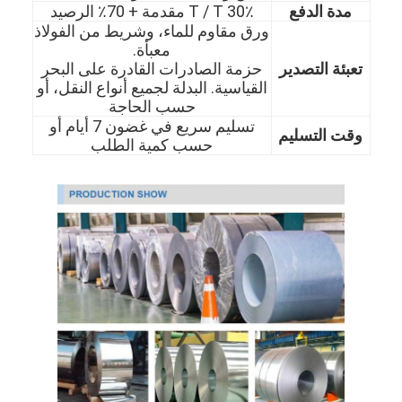
مدة الدفع
30٪ T / T مقدمة + 70٪ الرصيد
ورق مقاوم للماء، وشريط من الفولاذ
معبأة.
تعبئة التصدير
حزمة الصادرات القادرة على البحر
القياسية. البدلة لجميع أنواع النقل، أو
حسب الحاجة
تسليم سريع في غضون 7 أيام أو
وقت التسليم
حسب كمية الطلب
الصفحة الرئيسية
المنتجات
مقاطع فيديو