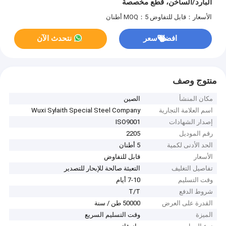
البارد/الساخن، قطع مخصصة
الأسعار：قابل للتفاوض
MOQ：5 أطنان
افضل سعر
نتحدث الآن
منتوج وصف
مكان المنشأ
الصين
اسم العلامة التجارية
Wuxi Sylaith Special Steel Company
إصدار الشهادات
ISO9001
رقم الموديل
2205
الحد الأدنى لكمية
5 أطنان
الأسعار
قابل للتفاوض
تفاصيل التغليف
التعبئة صالحة للإبحار للتصدير
وقت التسليم
7-10 أيام
شروط الدفع
T/T
القدرة على العرض
50000 طن / سنة
الميزة
وقت التسليم السريع