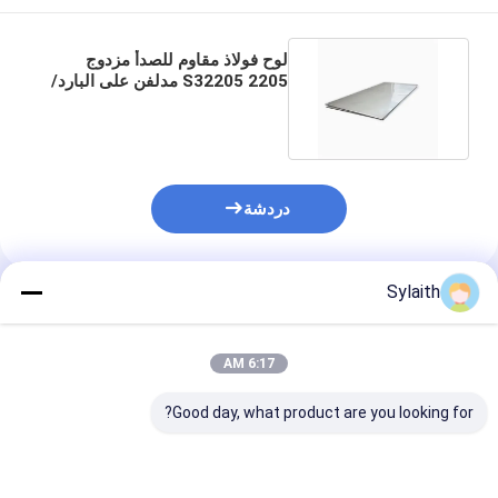
لوح فولاذ مقاوم للصدأ مزدوج
2205 S32205 مدلفن على البارد/
الساخن، قطع مخصصة
دردشة
Sylaith
المنتجات الموصى بها
6:17 AM
Good day, what product are you looking for?