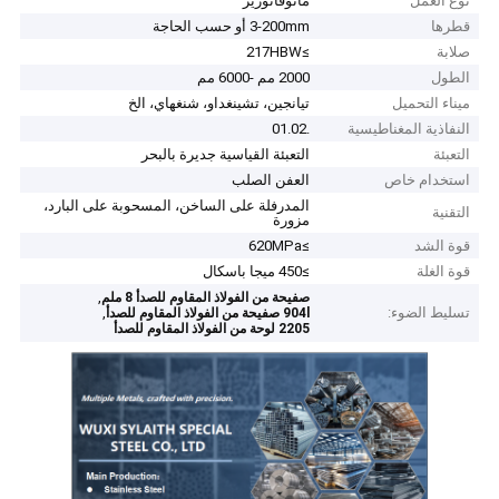
نوع العمل
مانوفاتورير
قطرها
3-200mm أو حسب الحاجة
صلابة
≥217HBW
الطول
2000 مم -6000 مم
ميناء التحميل
تيانجين، تشينغداو، شنغهاي، الخ
النفاذية المغناطيسية
.01.02
التعبئة
التعبئة القياسية جديرة بالبحر
استخدام خاص
العفن الصلب
المدرفلة على الساخن، المسحوبة على البارد،
التقنية
مزورة
قوة الشد
≥620MPa
قوة الغلة
≥450 ميجا باسكال
,
صفيحة من الفولاذ المقاوم للصدأ 8 ملم
تسليط الضوء:
,
904l صفيحة من الفولاذ المقاوم للصدأ
2205 لوحة من الفولاذ المقاوم للصدأ