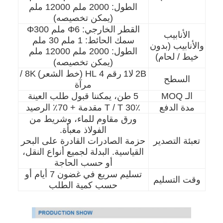
الطول: 2000 ملم 12000 ملم
(يمكن تخصيصه)
القطر الخارجي: Φ6 ملم Φ300
الأنابيب
سمك الحائط: 1 ملم 30 ملم
والأنابيب (بدون
الطول: 2000 ملم 12000 ملم
خيط / لحام)
(يمكن تخصيصه)
2B
لا1
رقم 4 HL (خط الشعر)
8K /
السطح
مرآة
الـ MOQ
5 طن، يمكننا قبول طلب العينة
مدة الدفع
30٪ T / T مقدمة + 70٪ الرصيد
ورق مقاوم للماء، وشريط من
الفولاذ معبأة.
تعبئة التصدير
حزمة الصادرات القادرة على البحر
القياسية. البدلة لجميع أنواع النقل،
أو حسب الحاجة
الصفحة الرئيسية
تسليم سريع في غضون 7 أيام أو
وقت التسليم
حسب كمية الطلب
المنتجات
مقاطع فيديو