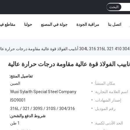
البحث
اتصل بنا
مراقبة الجودة
جولة في المصنع
حولنا
مقاطع فيد
تفاصيل المنتج:
مكان المنشأ:
الصين
اسم العلامة التجارية:
Wuxi Sylaith Special Steel Company
إصدار الشهادات:
ISO9001
رقم الموديل:
304/316 / 316L / 321 / 309S / 310S
شروط الدفع والشحن:
الحد الأدنى لكمية:
1 طن