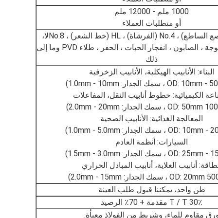
1000 ملم - 12000 ملم
أو متطلبات العملاء
2B، BA (المرصع الساطع) ، No.4 (الفرشاة) ، HL (خط الشعر) ، No.8لا،
لا1لا، لا3، المنسوجة ، الصابون ، انفجار الحبات ، الحفر ، طلاء PVD وما إلى
ذلك
البناء: الأنابيب الهيكلية، الأنابيب الزخرفية
اعة الكيميائية: خطوط أنابيب النقل، المفاعلات
المعالجة الغذائية: الأنابيب الصحية
السيارات: أنظمة العادم
طاقة: أنابيب الغلاية، أنابيب المبادل الحراري
طن واحد، يمكننا قبول طلب العينة
30٪ T / T مقدمة + 70٪ الرصيد
رق مقاوم للماء، وشريط من الفولاذ معبأة.