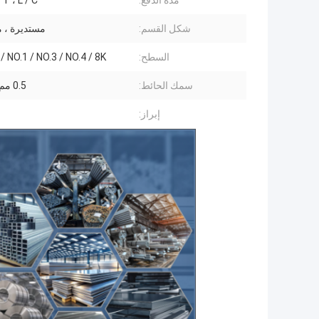
مدة الدفع:
T / T ، L / C ،
شكل القسم:
مستديرة ، 
السطح:
/ NO.1 / NO.3 / NO.4 / 8K
سمك الحائط:
0.5 مم - 50 مم
إبراز: