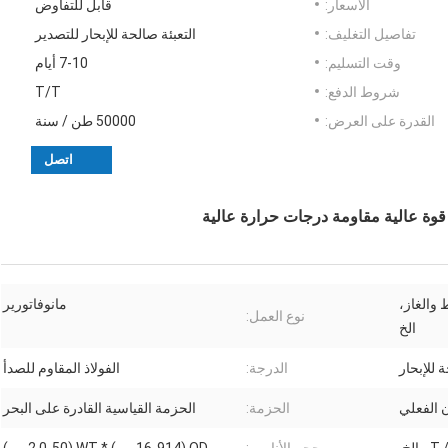
الأسعار:
قابل للتفاوض
تفاصيل التغليف:
التعبئة صالحة للإبحار للتصدير
وقت التسليم:
7-10 أيام
شروط الدفع:
T/T
القدرة على العرض:
50000 طن / سنة
اتصل
ط والغاز،
مانوفاتورير
نوع العمل:
الخ
ة للإبحار
الدرجة:
الفولاذ المقاوم للصدأ
ن الفعلي
الحزمة:
الحزمة القياسية القادرة على البحر