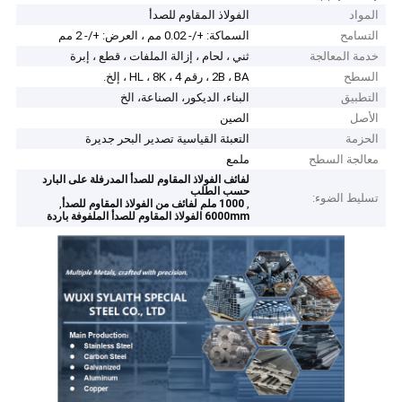
المواد
الفولاذ المقاوم للصدأ
التسامح
السماكة: +/- 0.02 مم ، العرض: +/- 2 مم
خدمة المعالجة
ثني ، لحام ، إزالة الملفات ، قطع ، إبرة
السطح
2B ، BA ، رقم 4 ، HL ، 8K ، إلخ.
التطبيق
البناء، الديكور، الصناعة، الخ
الأصل
الصين
الحزمة
التعبئة القياسية تصدير البحر جديرة
معالجة السطح
ملمع
لفائف الفولاذ المقاوم للصدأ المدرفلة على البارد
حسب الطلب
تسليط الضوء:
,
,
1000 ملم لفائف من الفولاذ المقاوم للصدأ
6000mm الفولاذ المقاوم للصدأ الملفوفة باردة