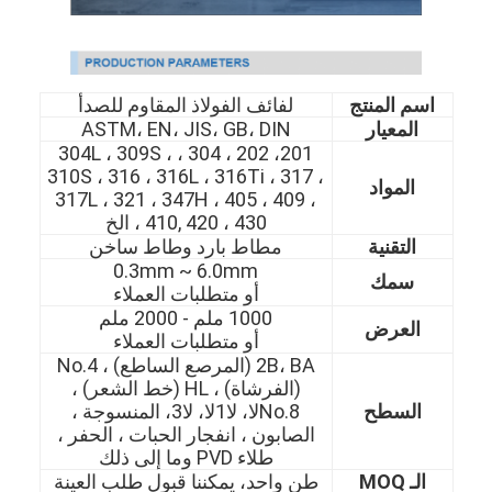
اسم المنتج
لفائف الفولاذ المقاوم للصدأ
المعيار
ASTM، EN، JIS، GB، DIN
201، 202 ، 304 ، 304L ، 309S ،
310S ، 316 ، 316L ، 316Ti ، 317 ،
المواد
317L ، 321 ، 347H ، 405 ، 409 ،
410, 420 ، 430 ، الخ
التقنية
مطاط بارد وطاط ساخن
0.3mm ~ 6.0mm
سمك
أو متطلبات العملاء
1000 ملم - 2000 ملم
العرض
أو متطلبات العملاء
2B، BA (المرصع الساطع) ، No.4
(الفرشاة) ، HL (خط الشعر) ،
السطح
No.8لا، لا1لا، لا3، المنسوجة ،
الصابون ، انفجار الحبات ، الحفر ،
طلاء PVD وما إلى ذلك
الـ MOQ
طن واحد، يمكننا قبول طلب العينة