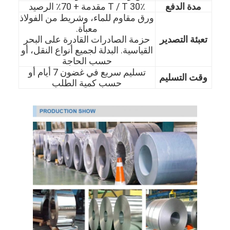
مدة الدفع
30٪ T / T مقدمة + 70٪ الرصيد
ورق مقاوم للماء، وشريط من الفولاذ
معبأة.
تعبئة التصدير
حزمة الصادرات القادرة على البحر
القياسية. البدلة لجميع أنواع النقل، أو
حسب الحاجة
تسليم سريع في غضون 7 أيام أو
وقت التسليم
حسب كمية الطلب
الصفحة الرئيسية
المنتجات
مقاطع فيديو