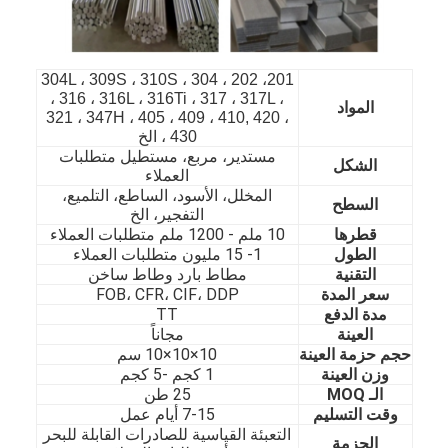
201، 202 ، 304 ، 304L ، 309S ، 310S
، 316 ، 316L ، 316Ti ، 317 ، 317L ،
المواد
321 ، 347H ، 405 ، 409 ، 410, 420 ،
430 ، الخ
مستدير، مربع، مستطيل متطلبات
الشكل
العملاء
المخلل، الأسود، الساطع، التلميع،
السطح
التفجير، الخ
قطرها
10 ملم - 1200 ملم متطلبات العملاء
الطول
1- 15 مليون متطلبات العملاء
التقنية
مطاط بارد وطاط ساخن
سعر المدة
FOB، CFR، CIF، DDP
مدة الدفع
TT
العينة
مجاناً
الصفحة الرئيسية
حجم حزمة العينة
10×10×10 سم
وزن العينة
1 كجم -5 كجم
المنتجات
الـ MOQ
25 طن
وقت التسليم
7-15 أيام عمل
مقاطع فيديو
التعبئة القياسية للصادرات القابلة للبحر
الحزمة