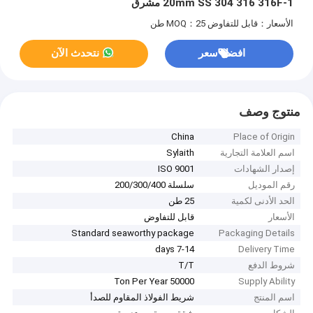
1-20mm SS 304 316 316F مشرق
الأسعار：قابل للتفاوض
MOQ：25 طن
افضل سعر
نتحدث الآن
منتوج وصف
China
Place of Origin
اسم العلامة التجارية
Sylaith
إصدار الشهادات
ISO 9001
رقم الموديل
سلسلة 200/300/400
الحد الأدنى لكمية
25 طن
الأسعار
قابل للتفاوض
Standard seaworthy package
Packaging Details
7-14 days
Delivery Time
شروط الدفع
T/T
50000 Ton Per Year
Supply Ability
اسم المنتج
شريط الفولاذ المقاوم للصدأ