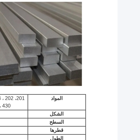
المواد
 ، 430
الشكل
السطح
ا
قطرها
الطول