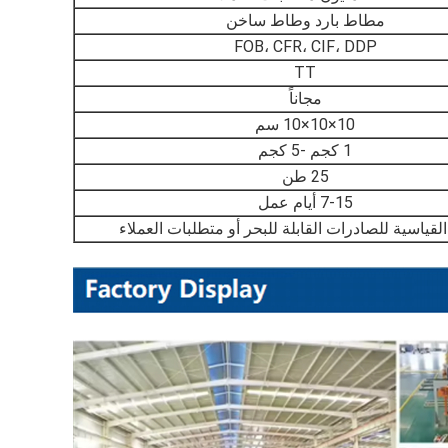
مطاط بارد وطاط ساخن
FOB، CFR، CIF، DDP
TT
مجاناً
10×10×10 سم
1 كجم -5 كجم
25 طن
7-15 أيام عمل
 القياسية للصادرات القابلة للبحر أو متطلبات العملاء