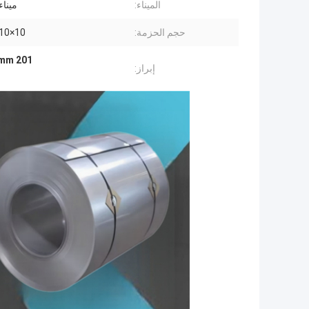
الميناء:
ميناء
حجم الحزمة:
10×10×10 سم
2mm 201 شريط من الفولاذ المقاو
إبراز: