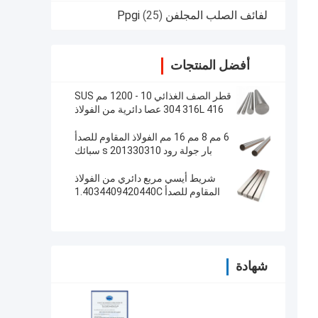
لفائف الصلب المجلفن Ppgi
(25)
أفضل المنتجات
قطر الصف الغذائي 10 - 1200 مم SUS
304 316L 416 عصا دائرية من الفولاذ
المقاوم للصدأ
6 مم 8 مم 16 مم الفولاذ المقاوم للصدأ
بار جولة رود 201330310 s سبائك
مشرق
شريط أيسي مربع دائري من الفولاذ
المقاوم للصدأ 1.4034409420440C
316201 سبيكة برايت
شهادة