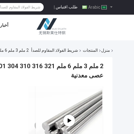
طلب اقتباس
|
Arabic
أخبار
منزل
المنتجات
شريط الفولاذ المقاوم للصدأ
2 ملم 3 ملم 6 ملم SS 201 304 310 316 321 النهاية السطحية الساطعة ASTM 10 ملم قطع عصى معدنية
عصى معدنية