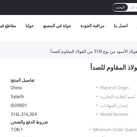
البحث
اتصل بنا
مراقبة الجودة
جولة في المصنع
حولنا
مقاطع فيد
أسود من نوع 316l من الفولاذ المقاوم للصدأ
تفاصيل المنتج:
China
Place of Origin:
اسم العلامة التجارية:
Sylaith
إصدار الشهادات:
ISO9001
316L,316,304
Model Number:
شروط الدفع والشحن:
1 TON
Minimum Order Quanti