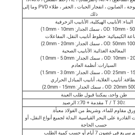
لا1لا، لا3، المنسوجة ، الصابون ، انفجار الحبات ، الحفر ، طلاء PVD وما إلى
ذلك
البناء: الأنابيب الهيكلية، الأنابيب الزخرفية
اعة الكيميائية: خطوط أنابيب النقل، المفاعلات
المعالجة الغذائية: الأنابيب الصحية
السيارات: أنظمة العادم
طاقة: أنابيب الغلاية، أنابيب المبادل الحراري
طن واحد، يمكننا قبول طلب العينة
30٪ T / T مقدمة + 70٪ الرصيد
رق مقاوم للماء، وشريط من الفولاذ معبأة.
لقادرة على البحر القياسية. البدلة لجميع أنواع النقل، أو
حسب الحاجة
ع في غضون 7 أيام أو حسب كمية الطلب