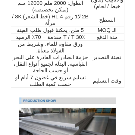
الطول: 2000 ملم 12000 ملم
خيط / لحام)
(يمكن تخصيصه)
2B
لا1
رقم 4 HL (خط الشعر)
8K /
السطح
مرآة
الـ MOQ
5 طن، يمكننا قبول طلب العينة
مدة الدفع
30٪ T / T مقدمة + 70٪ الرصيد
ورق مقاوم للماء، وشريط من
الفولاذ معبأة.
تعبئة التصدير
حزمة الصادرات القادرة على البحر
القياسية. البدلة لجميع أنواع النقل،
أو حسب الحاجة
تسليم سريع في غضون 7 أيام أو
وقت التسليم
حسب كمية الطلب
الصفحة الرئيسية
المنتجات
مقاطع فيديو