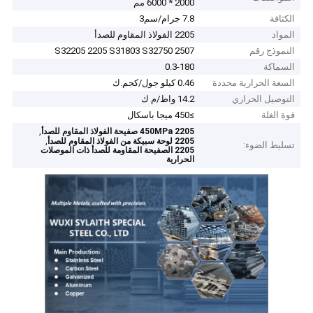
2000 * 6000 مم
الكثافة
7.8 جرام/سم3
المواد
2205 الفولاذ المقاوم للصدأ
النموذج رقم
S32205 2205 S31803 S32750 2507
السماكة
0.3-180
السعة الحرارية محددة
0.46 كيلو جول/كجم.ك
التوصيل الحراري
14.2 واط/م ك
قوة الغلة
≥450 ميجا باسكال
,
450MPa 2205 صفيحة الفولاذ المقاوم للصدأ
,
2205 لوحة سبيكة من الفولاذ المقاوم للصدأ
تسليط الضوء:
2205 الصفيحة المقاومة للصدأ ذات الموصلات
الحرارية