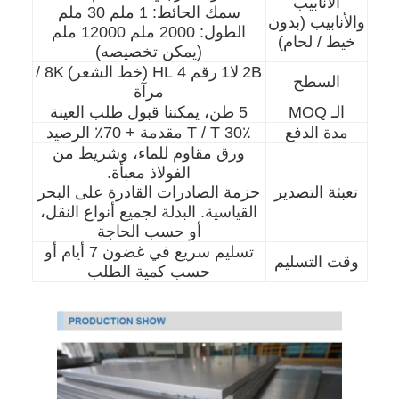
الأنابيب
سمك الحائط: 1 ملم 30 ملم
والأنابيب (بدون
الطول: 2000 ملم 12000 ملم
خيط / لحام)
(يمكن تخصيصه)
2B
لا1
رقم 4 HL (خط الشعر)
8K /
السطح
مرآة
الـ MOQ
5 طن، يمكننا قبول طلب العينة
مدة الدفع
30٪ T / T مقدمة + 70٪ الرصيد
ورق مقاوم للماء، وشريط من
الفولاذ معبأة.
تعبئة التصدير
حزمة الصادرات القادرة على البحر
القياسية. البدلة لجميع أنواع النقل،
أو حسب الحاجة
تسليم سريع في غضون 7 أيام أو
وقت التسليم
حسب كمية الطلب
الصفحة الرئيسية
المنتجات
مقاطع فيديو