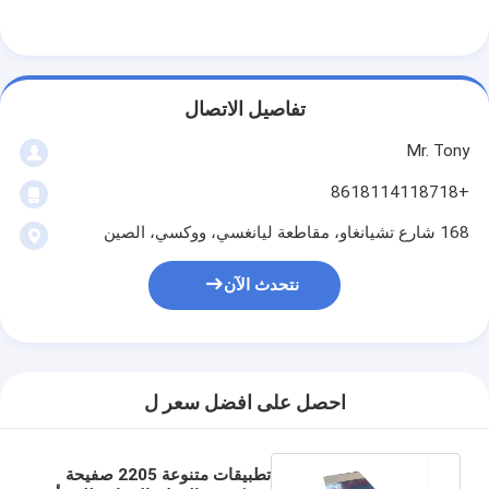
تفاصيل الاتصال
Mr. Tony
+8618114118718
168 شارع تشيانغاو، مقاطعة ليانغسي، ووكسي، الصين
نتحدث الآن
احصل على افضل سعر ل
تطبيقات متنوعة 2205 صفيحة