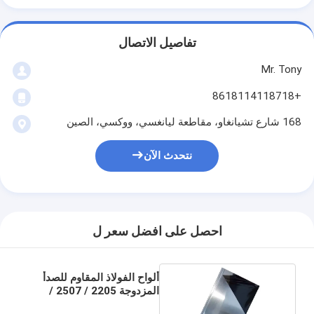
تفاصيل الاتصال
Mr. Tony
+8618114118718
168 شارع تشيانغاو، مقاطعة ليانغسي، ووكسي، الصين
نتحدث الآن
احصل على افضل سعر ل
ألواح الفولاذ المقاوم للصدأ
المزدوجة 2205 / 2507 /
S32760