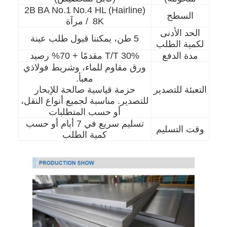
2B
BA No.1
No.4 HL (Hairline)
السطح
8K / مرآة
الحد الأدنى
5 طن، يمكننا قبول طلب عينة
لكمية الطلب
مدة الدفع
30% T/T مقدمًا + 70% رصيد
ورق مقاوم للماء، وشريط فولاذي
معبأ.
التعبئة للتصدير
حزمة قياسية صالحة للإبحار
للتصدير. مناسبة لجميع أنواع النقل،
أو حسب المتطلبات
تسليم سريع في 7 أيام أو حسب
وقت التسليم
كمية الطلب
الصفحة الرئيسية
المنتجات
مقاطع فيديو