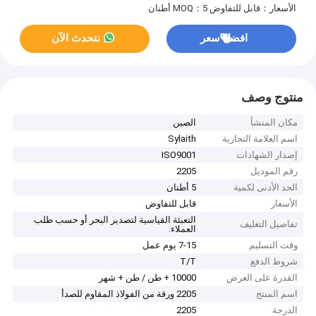
الأسعار：قابل للتفاوض
MOQ：5 أطنان
افضل سعر
نتحدث الآن
منتوج وصف
مكان المنشأ
الصين
اسم العلامة التجارية
Sylaith
إصدار الشهادات
ISO9001
رقم الموديل
2205
الحد الأدنى لكمية
5 أطنان
الأسعار
قابل للتفاوض
التعبئة القياسية لتصدير البحر أو حسب طلب
تفاصيل التغليف
العملاء.
وقت التسليم
7-15 يوم عمل
شروط الدفع
T/T
القدرة على العرض
10000 + طن / طن + شهر
اسم المنتج
2205 ورقة من الفولاذ المقاوم للصدأ
الدرجة
2205