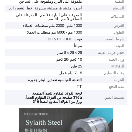
التقنية
ملفوفة على البارد وملفوفة على الساخن
السطح
أسود، مقشرة، مطلية، مشرقة، خط الشعر، الخ
المدرفلة على البارد < 3 مم - المدرفلة على
السماكة
الساخن 3 مم - 14 مم
العرض
1000 ملم - 2000 ملم متطلبات العملاء
الطول
1000 مم - 6000 مم متطلبات العملاء
شرط السعر
فوب، CFR، CIF، DDP
العينة
مجاناً
حجم حزمة العينة
25 × 25 × 5 سم
وزن العينة
10 كجم -20 كجم
الـ MOQ
25 طن
وقت التسليم
7-15 أيام عمل
الحزمة
التعبئة القياسية تصدير البحر جديرة
مدة الدفع
TT
,
لوحة الفولاذ المقاوم للصدأ الملمعة
تسليط الضوء:
,
316ti صفيحة من الفولاذ المقاوم للصدأ
ورق من الفولاذ المقاوم للصدأ 316