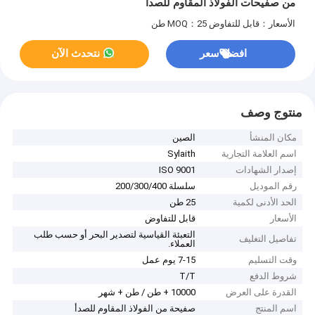
من صفيحات الفولاذ المقاوم للصدأ
الأسعار：قابل للتفاوض
MOQ：25 طن
افضل سعر
نتحدث الآن
منتوج وصف
مكان المنشأ
الصين
اسم العلامة التجارية
Sylaith
إصدار الشهادات
ISO 9001
رقم الموديل
سلسلة 200/300/400
الحد الأدنى لكمية
25 طن
الأسعار
قابل للتفاوض
التعبئة القياسية لتصدير البحر أو حسب طلب
تفاصيل التغليف
العملاء.
وقت التسليم
7-15 يوم عمل
شروط الدفع
T/T
القدرة على العرض
10000 + طن / طن + شهر
اسم المنتج
صفيحة من الفولاذ المقاوم للصدأ