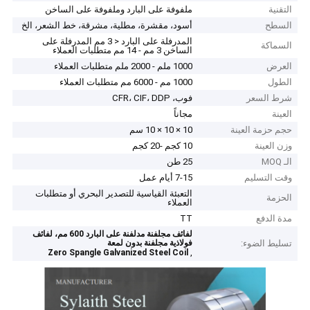
التقنية
ملفوفة على البارد وملفوفة على الساخن
السطح
أسود، مقشرة، مطلية، مشرقة، خط الشعر، الخ
المدرفلة على البارد < 3 مم المدرفلة على
السماكة
الساخن 3 مم - 14 مم متطلبات العملاء
العرض
1000 ملم - 2000 ملم متطلبات العملاء
الطول
1000 مم - 6000 مم متطلبات العملاء
شرط السعر
فوب، CFR، CIF، DDP
العينة
مجاناً
حجم حزمة العينة
10 × 10 × 10 سم
وزن العينة
10 كجم -20 كجم
الـ MOQ
25 طن
وقت التسليم
7-15 أيام عمل
التعبئة القياسية للتصدير البحري أو متطلبات
الحزمة
العملاء
مدة الدفع
TT
لفائف مجلفنة مدلفنة على البارد 600 مم، لفائف
تسليط الضوء:
فولاذية مجلفنة بدون لمعة
,
Zero Spangle Galvanized Steel Coil