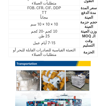
الطول
متطلبات العملاء
حولنا
سعر المدة
FOB، CFR، CIF، DDP
مدة الدفع
TT
جولة في المصنع
العينة
مجاناً
حجم حزمة
10 × 10 × 10 سم
مراقبة الجودة
العينة
وزن العينة
10 كجم -20 كجم
اتصل بنا
الـ MOQ
25 طن
وقت
7-15 أيام عمل
التسليم
أخبار
التعبئة القياسية للصادرات القابلة للبحر أو
الحزمة
متطلبات العملاء
صفائح الفولاذ المقاوم للصدأ المدرفلة على البارد
لفائف الفولاذ المقاوم للصدأ المدرفلة على البارد
ورقة الفولاذ المقاوم للصدأ المدرفلة على الساخن
لفائف الفولاذ المقاوم للصدأ المدرفلة على الساخن