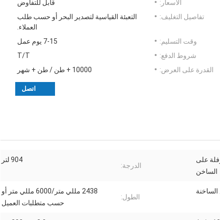
الأسعار:
قابل للتفاوض
تفاصيل التغليف:
التعبئة القياسية لتصدير البحر أو حسب طلب
العملاء.
وقت التسليم:
7-15 يوم عمل
شروط الدفع:
T/T
القدرة على العرض:
10000 + طن / طن + شهر
اتصل
رفلة على
904 لتر
الدرجة:
الساخن
الساخنة
2438 مللي متر/6000 مللي متر أو
الطول:
حسب متطلبات العميل