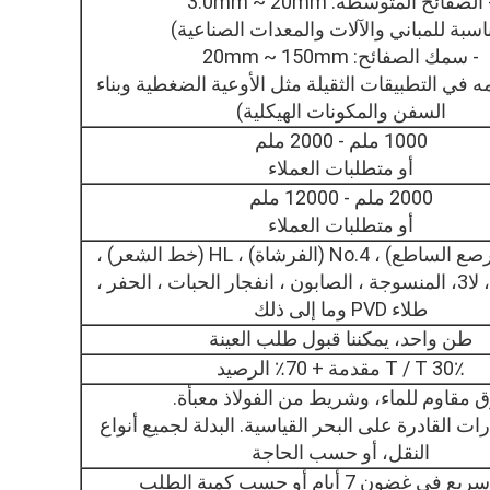
 الصفائح المتوسطة: 3.0mm ~ 20mm
اسبة للمباني والآلات والمعدات الصناعية)
- سمك الصفائح: 20mm ~ 150mm
ه في التطبيقات الثقيلة مثل الأوعية الضغطية وبناء
السفن والمكونات الهيكلية)
1000 ملم - 2000 ملم
أو متطلبات العملاء
2000 ملم - 12000 ملم
أو متطلبات العملاء
2B، BA (المرصع الساطع) ، No.4 (الفرشاة) ، HL (خط الشعر) ،
No.8لا، لا1لا، لا3، المنسوجة ، الصابون ، انفجار الحبات ، الحفر ،
طلاء PVD وما إلى ذلك
طن واحد، يمكننا قبول طلب العينة
30٪ T / T مقدمة + 70٪ الرصيد
 مقاوم للماء، وشريط من الفولاذ معبأة.
ت القادرة على البحر القياسية. البدلة لجميع أنواع
النقل، أو حسب الحاجة
 غضون 7 أيام أو حسب كمية الطلب