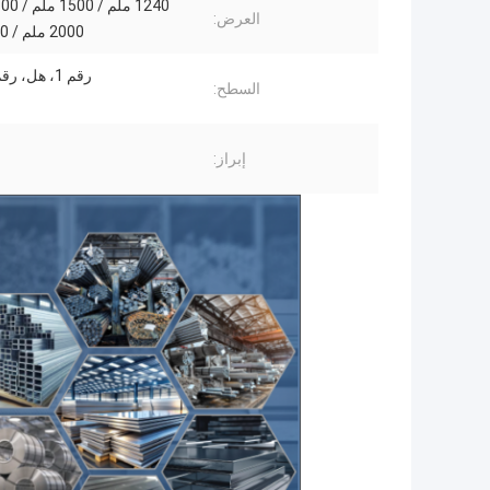
العرض:
2000 ملم / 2200 ملم
رقم 1، هل، رقم 4، 8 ك
السطح:
إبراز: