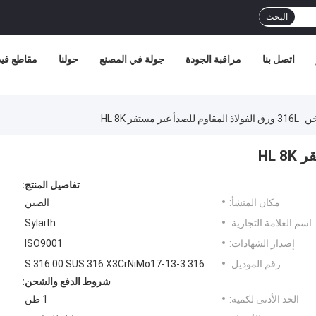
البحث
اتصل بنا
مراقبة الجودة
جولة في المصنع
حولنا
مقاطع فيد
خن
316L ورق الفولاذ المقاوم للصدأ غير مستقر HL 8K
تفاصيل المنتج:
مكان المنشأ:
الصين
اسم العلامة التجارية:
Sylaith
إصدار الشهادات:
ISO9001
رقم الموديل:
316 S 316 00 SUS 316 X3CrNiMo17-13-3
شروط الدفع والشحن:
الحد الأدنى لكمية:
1 طن