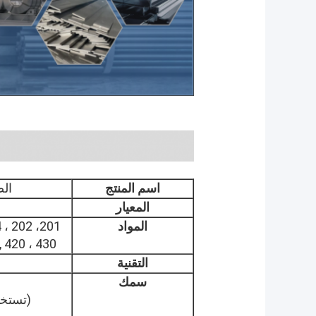
اسم المنتج
الص
المعيار
المواد
317 ،  ، 430
التقنية
سمك
(تستخد