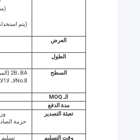
-
(من
(يتم استخدام
العرض
الطول
السطح
الـ MOQ
مدة الدفع
تعبئة التصدير
ورق
حزمة الصادرا
وقت التسليم
تسليم سريع في