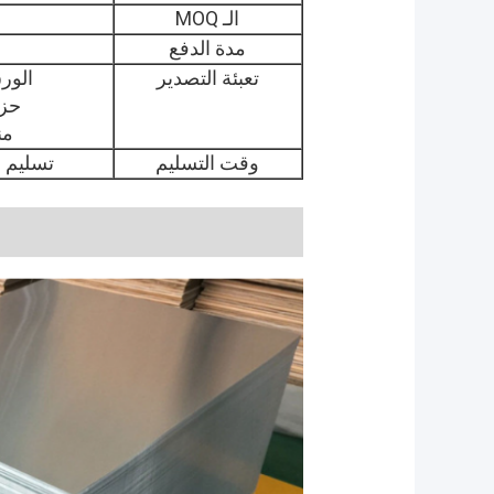
الـ MOQ
مدة الدفع
تعبئة التصدير
الورق
حزم
من
وقت التسليم
تسليم سريع في