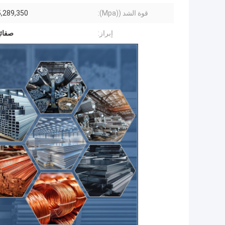
قوة الشد ((Mpa):
,289,350
إبراز:
صفائح 