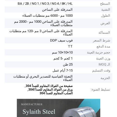
السطح
BA / 2B / NO.1 / NO.3 / NO.4 / 8K / HL
التقنية
المدرفلة على الساخن
الطول
1000 مم - 6000 مم متطلبات العملاء
المدرفلة على الساخن 1000 مم - 2000 مم
العرض
متطلبات العملاء
المدرفلة على الساخن 3 مم -120 مم متطلبات
السماكة
العملاء
شرط السعر
فوب سيف DDP
مدة الدفع
TT
حجم حزمة العينة
10×10×10 سم
وزن العينة
1 كجم -5 كجم
الـ MOQ
25 طن
وقت التسليم
7-15 أيام عمل
التعبئة القياسية للتصدير البحري أو متطلبات
الحزمة
العملاء
,
صفيحة من الفولاذ المقاوم للصدأ 304
تسليط الضوء:
,
ورق من الفولاذ المقاوم للصدأ 304l
الصلب المقاوم للصدأ 304