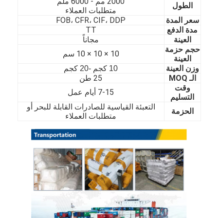
2000 مم - 60
00 ملم
الطول
حولنا
متطلبات العملاء
سعر المدة
FOB، CFR، CIF، DDP
مدة الدفع
TT
جولة في المصنع
العينة
مجاناً
حجم حزمة
مراقبة الجودة
10 × 10 × 10 سم
العينة
وزن العينة
10 كجم -20 كجم
اتصل بنا
الـ MOQ
25 طن
وقت
7-15 أيام عمل
أخبار
التسليم
التعبئة القياسية للصادرات القابلة للبحر أو
الحزمة
متطلبات العملاء
صفائح الفولاذ المقاوم للصدأ المدرفلة على البارد
لفائف الفولاذ المقاوم للصدأ المدرفلة على البارد
ورقة الفولاذ المقاوم للصدأ المدرفلة على الساخن
لفائف الفولاذ المقاوم للصدأ المدرفلة على الساخن