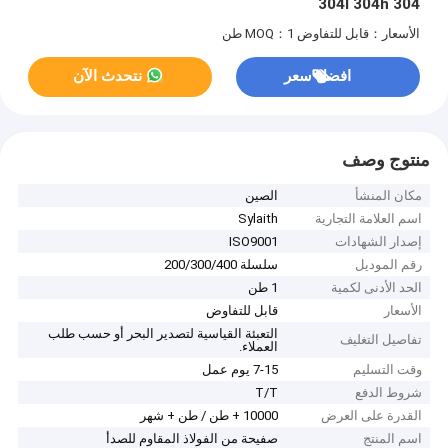
304 304l 304h
الأسعار：قابل للتفاوض
MOQ：1 طن
افضل سعر
نتحدث الآن
منتوج وصف
مكان المنشأ
الصين
اسم العلامة التجارية
Sylaith
إصدار الشهادات
ISO9001
رقم الموديل
سلسلة 200/300/400
الحد الأدنى لكمية
1 طن
الأسعار
قابل للتفاوض
التعبئة القياسية لتصدير البحر أو حسب طلب
تفاصيل التغليف
العملاء.
وقت التسليم
7-15 يوم عمل
شروط الدفع
T/T
القدرة على العرض
10000 + طن / طن + شهر
اسم المنتج
صفيحة من الفولاذ المقاوم للصدأ