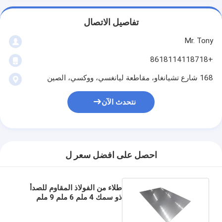
تفاصيل الاتصال
Mr. Tony
+8618114118718
168 شارع تشيانغاو، مقاطعة ليانغسي، ووكسي، الصين
نتحدث الآن
احصل على افضل سعر ل
طلاء من الفولاذ المقاوم للصدأ
ذو سمك 4 ملم 6 ملم 9 ملم
304 304l 304h