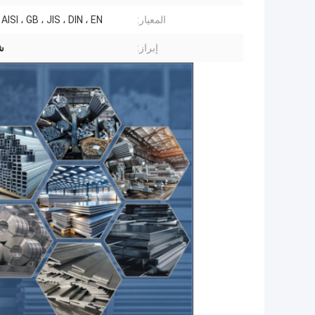
المعيار:
ISI ، GB ، JIS ، DIN ، EN
إبراز:
ش