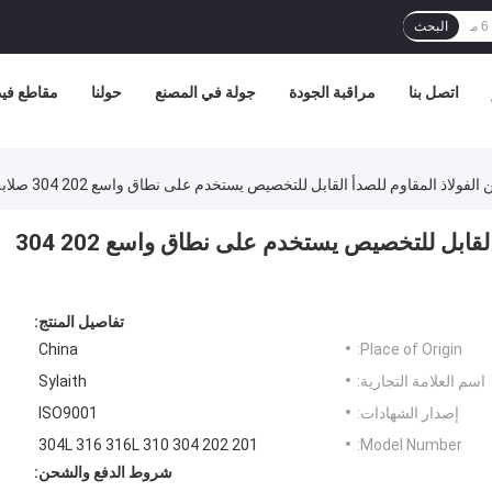
البحث
اتصل بنا
مراقبة الجودة
جولة في المصنع
حولنا
مقاطع فيد
لاذ المقاوم للصدأ القابل للتخصيص يستخدم على نطاق واسع 202 304 صلابة عالية
شريط النظافة من الفولاذ المقاوم للصدأ القابل للتخصيص يستخدم على نطاق واسع 202 304
تفاصيل المنتج:
China
Place of Origin:
اسم العلامة التجارية:
Sylaith
إصدار الشهادات:
ISO9001
201 202 304 304L 316 316L 310
Model Number:
شروط الدفع والشحن: