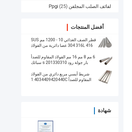
لفائف الصلب المجلفن Ppgi
(25)
أفضل المنتجات
قطر الصف الغذائي 10 - 1200 مم SUS
304 316L 416 عصا دائرية من الفولاذ
المقاوم للصدأ
6 مم 8 مم 16 مم الفولاذ المقاوم للصدأ
بار جولة رود 201330310 s سبائك
مشرق
شريط أيسي مربع دائري من الفولاذ
المقاوم للصدأ 1.4034409420440C
316201 سبيكة برايت
شهادة