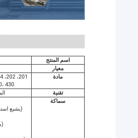
اسم المنتج
معيار
مادة
20، 430
تقنية
الم
سماكة
(يشيع استخ
(م