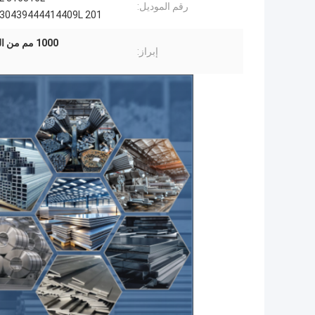
رقم الموديل:
30439444414409L ​​201
1000 مم من الفولاذ المقاوم للصدأ 301 ورقة
إبراز: