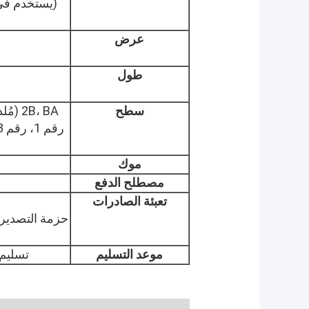
(يستخدم في 
عرض
طول
سطح
موك
مصطلح الدفع
تعبئة الصادرات
و
حزمة التصدير ا
موعد التسليم
تسليم سريع في 7 