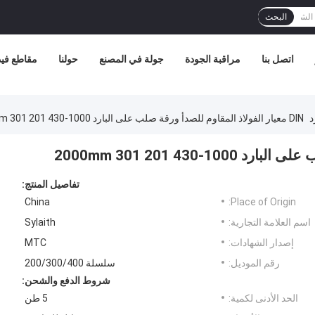
البحث
اتصل بنا
مراقبة الجودة
جولة في المصنع
حولنا
مقاطع فيد
د
DIN معيار الفولاذ المقاوم للصدأ ورقة صلب على البارد 1000-2000mm 301 201 430
تفاصيل المنتج:
China
Place of Origin:
اسم العلامة التجارية:
Sylaith
إصدار الشهادات:
MTC
رقم الموديل:
سلسلة 200/300/400
شروط الدفع والشحن:
الحد الأدنى لكمية:
5 طن