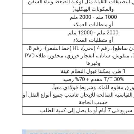
التطبيقات الثقيلة مثل أوعية الضغط وبناء السفن
والمكونات الهيكلية)
1000 ملم - 2000 ملم
أو متطلبات العملاء
2000 ملم - 12000 ملم
أو متطلبات العملاء
2B، BA (مُلدن ساطع)، رقم 4 (نحي)، HL (خط الشعر)، رقم 8،
رقم 1، رقم 3، منقوش، ساتان، انفجار خرزي، محفور، طلاء PVD
وغيرها
1 طن، يمكننا قبول النظام عينة
30% T/T مقدم + 70% رصيد
رق مقاوم للماء، وشريط فولاذي معبأ.
لقياسية الصالحة للإبحار. تناسب جميع أنواع النقل أو
حسب الحاجة
أيام أو ما يصل إلى كمية الطلب