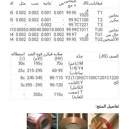
النحاس
غيغابايت
JIS
ص
ثنائية
سب
مثل
الحديد
ني
+ حج
ق
02
0.005
0.002
0.002
0.001
0.001
99.95
T1
1020
نحاس
مكرر
T2
C1100
99.9
-
0.001
0.002
0.002
0.005
-
-
-
-
-
0.002
-
99.7
C1221
T3
01
0.001
0.0005
0.0004
0.0001
0.0003
99.99
C1011
TU0
نحاس
خال من
TU1
ق
99.97
0.002
0.001
0.002
0.002
0.004
02
الأكسجين
1020
02
0.004
0.002
0.002
0.001
0.002
99.95
TU2
صلابة فيكرز
قوة الشد
استطالة
الصف (JIS)
حِدّة
(HV)
(الأم)
(٪)
M (ناعم)
≤70
≥195
≥30
Y4 (1/4
≥25
215-295
60-95
ساعات)
≥8
245-345
80-110
Y2 (1/2H)
C1100C1201C1220
إلخ.
Y (الثابت
≥3
295 - 395
90-120
الكامل)
T (صعب
-
≥350
≥110
الصفحة الرئيسية
للغاية)
تفاصيل المنتج:
المنتجات
مقاطع فيديو