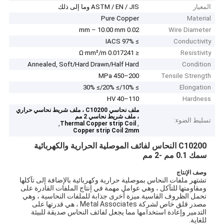
المعيار
ASTM / EN / JIS وما إلى ذلك
Pure Copper
Material
0.02 mm – 10.00 mm
Wire Diameter
≥ 97% IACS
Conductivity
≤ 0.017241 Ω·mm²/m
Resistivity
Annealed, Soft/Hard Drawn/Half Hard
Condition
200–450 MPa
Tensile Strength
≥ 10%/≥ 20%/≥ 30%
Elongation
HV 40–110
Hardness
ملف نحاسي C10200 ، ملف شريط نحاسي حراري
، ملف شريط نحاسي 2 مم
تسليط الضوء:
,
,
Thermal Copper strip Coil
Copper strip Coil 2mm
C10200 النحاس لفائف الموصلية الحرارية والكهربائية
سمك 0.1 مم -2 مم
وصف الإنتاج
تشتهر ملفات النحاس بموصلية حرارية وكهربائية بالإضافة إلى تآكلها
ومقاومتها للتآكل ، وهي عوامل مهمة في إنتاج الملفات القادرة على
تحمل الظروف القاسية.ميزة أخرى جذابة للملفات النحاسية ، وهي
مصدر قلق خاص لشركة Metal Associates ، هي قدرتها على
التدمير وإعادة استخدامها مما يجعل لفائف النحاس صديقة للبيئة
للغاية.