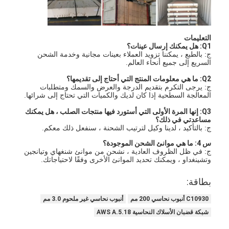
304 ورقة الفولاذ المقاوم للصدأ
304 أنبوب من الفولاذ المقاوم للصدأ
التعليمات
Q1: هل يمكنك إرسال عينات؟
316L ورق الفولاذ المقاوم للصدأ
ج: بالطبع ، يمكننا تزويد العملاء بعينات مجانية وخدمة الشحن
السريع إلى جميع أنحاء العالم.
316L الفولاذ المقاوم للصدأ الأنابيب
Q2: ما هي معلومات المنتج التي أحتاج إلى تقديمها؟
ج: يرجى التكرم بتقديم الدرجة والعرض والسمك ومتطلبات
المعالجة السطحية إذا كان لديك والكميات التي تحتاج إلى شرائها.
2205 لوحة من الفولاذ المقاوم للصدأ
Q3: إنها المرة الأولى التي أستورد فيها منتجات الصلب ، هل يمكنك
صفيحة الفولاذ المقاوم للصدأ الملمع
مساعدتي في ذلك؟
ج: بالتأكيد ، لدينا وكيل لترتيب الشحنة ، سنفعل ذلك معكم.
أنبوب الفولاذ المقاوم للصدأ الزخرفية
س 4: ما هي موانئ الشحن الموجودة؟
ج: في ظل الظروف العادية ، نشحن من موانئ شنغهاي وتيانجين
وتشينغداو ، ويمكنك تحديد الموانئ الأخرى وفقًا لاحتياجاتك.
شريط الفولاذ المقاوم للصدأ
بطاقة:
مادة الألمنيوم
C10930 أنبوب نحاسي 200 مم
أنبوب نحاسي غير ملحوم 3.0 مم
مادة النحاس
شبكة قضبان الأسلاك النحاسية AWS A.5.18