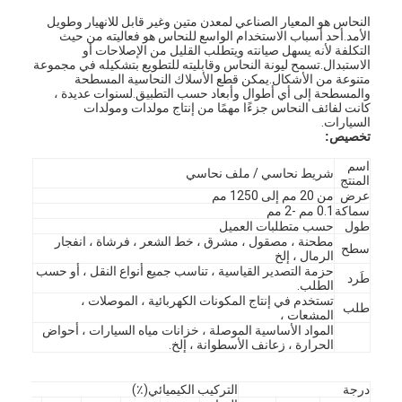
النحاس هو المعيار الصناعي لمعدن متين وغير قابل للانهيار وطويل
الأمد.أحد أسباب الاستخدام الواسع للنحاس هو فعاليته من حيث
التكلفة لأنه يسهل صيانته ويتطلب القليل من الإصلاحات أو
الاستبدال.تسمح ليونة النحاس وقابليته للتطويع بتشكيله في مجموعة
متنوعة من الأشكال.يمكن قطع الأسلاك النحاسية المسطحة
والمسطحة إلى أي أطوال وأبعاد حسب التطبيق.لسنوات عديدة ،
كانت لفائف النحاس جزءًا مهمًا من إنتاج مولدات ومولدات
السيارات.
تخصيص:
اسم
شريط نحاسي / ملف نحاسي
المنتج
عرض
من 20 مم إلى 1250 مم
سماكة
0.1 مم -2 مم
طول
حسب متطلبات العميل
مطحنة ، مصقول ، مشرق ، خط الشعر ، فرشاة ، انفجار
سطح
الرمال ، إلخ
حزمة التصدير القياسية ، تناسب جميع أنواع النقل ، أو حسب
طَرد
الطلب.
تستخدم في إنتاج المكونات الكهربائية ، الموصلات ،
طلب
المشعات ،
المواد الأساسية الموصلة ، خزانات مياه السيارات ، أحواض
الحرارة ، زعانف الأسطوانة ، إلخ.
درجة
التركيب الكيميائي(٪)