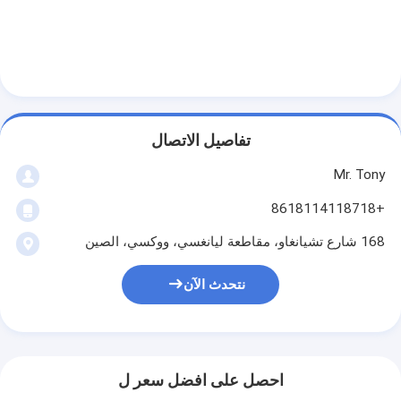
لفائف الصلب المجلفن Ppgi
تفاصيل الاتصال
Mr. Tony
+8618114118718
168 شارع تشيانغاو، مقاطعة ليانغسي، ووكسي، الصين
نتحدث الآن
احصل على افضل سعر ل