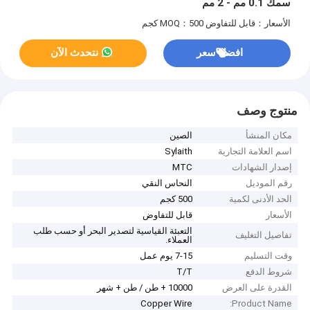
سمك 0.1 مم - 2 مم
الأسعار：قابل للتفاوض
MOQ：500 كجم
افضل سعر
نتحدث الآن
منتوج وصف
مكان المنشأ
الصين
اسم العلامة التجارية
Sylaith
إصدار الشهادات
MTC
رقم الموديل
النحاس النقي
الحد الأدنى لكمية
500 كجم
الأسعار
قابل للتفاوض
التعبئة القياسية لتصدير البحر أو حسب طلب
تفاصيل التغليف
العملاء.
وقت التسليم
7-15 يوم عمل
شروط الدفع
T/T
القدرة على العرض
10000 + طن / طن + شهر
Copper Wire
Product Name: