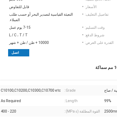
الأسعار:
قابل للتفاوض
تفاصيل التغليف:
التعبئة القياسية لتصدير البحر أو حسب طلب
العملاء.
وقت التسليم:
7-15 يوم عمل
شروط الدفع:
L / C ، T / T
القدرة على العرض:
10000 + طن / طن + شهر
اتصل
ة / صاج
Grade::
C10100,C10200,C10300,C10700 etc
As Required
Length::
99%
القوة المطلقة (≥ MPa)::
220 - 400