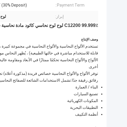
 (30% Deposit)
Payment Term::
إبراز:
لوح 
C12200 99.999٪ لوح لوح نحاسي كاثود مادة نحاسية سمك 0.1-100 مم
وصف الإنتاج
تستخدم الألواح النحاسية والألواح النحاسية في مجموعة كبيرة من 
قابلة للاستخدام مباشرة في حالتها الطبيعية) ، يُظهر النحاس مو
الألواح والألواح النحاسية تحكمًا ممتازًا في الأبعاد ومقاومة ع
أخرى.
توفر الألواح والألواح النحاسية خصائص فريدة (مذكورة أعلاه)
رقائق رقيقة جدًا.تشمل الاستخدامات الشائعة للصفائح النحاسية 
البناء / العمارة
تصنيع السيارات
المكونات الكهربائية
التطبيقات البحرية
أنظمة التكييف