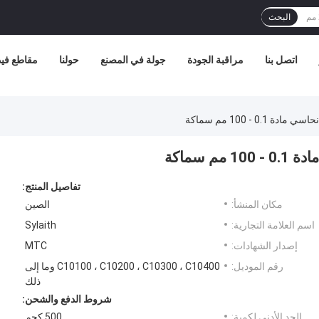
البحث
اتصل بنا
مراقبة الجودة
جولة في المصنع
حولنا
مقاطع فيد
تفاصيل المنتج:
مكان المنشأ:
الصين
اسم العلامة التجارية:
Sylaith
إصدار الشهادات:
MTC
رقم الموديل:
C10100 ، C10200 ، C10300 ، C10400 وما إلى
ذلك
شروط الدفع والشحن:
الحد الأدنى لكمية:
500 كجم