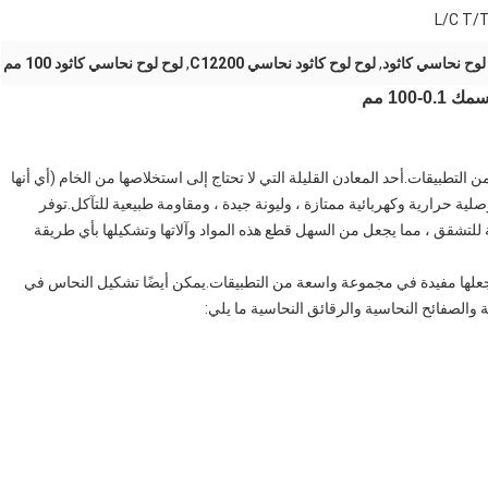
L/C T/T
لوح نحاسي كاثود
,
لوح لوح كاثود نحاسي C12200
,
لوح لوح نحاسي كاثود 100 مم
التطبيقات.أحد المعادن القليلة التي لا تحتاج إلى استخلاصها من الخام (أي أنها
صلية حرارية وكهربائية ممتازة ، وليونة جيدة ، ومقاومة طبيعية للتآكل.توفر
الية للتشقق ، مما يجعل من السهل قطع هذه المواد وآلاتها وتشكيلها بأي طريقة
 تجعلها مفيدة في مجموعة واسعة من التطبيقات.يمكن أيضًا تشكيل النحاس في
والصفائح النحاسية والرقائق النحاسية ما يلي: