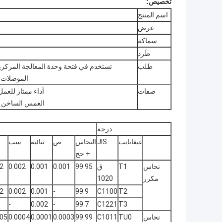
تخصيص:
اسم المنتج
عرض
سماكة
طَرد
طلب
تستخدم في فتحة وحدة المعالجة المركزية 
الموصلات ال
صفات
أداء ممتاز للعمل 
الغمس الساخن وأد
درجة
غيغابايت
JIS
النحاس
ص
ثنائية
سب
+ حج
نحاس
T1
ق
99.95
0.001
0.001
0.002
2
مكرر
1020
2
0.002
0.001
-
99.9
C1100
T2
-
0.002
-
99.7
C1221
T3
نحاس
TU0
C1011
99.99
0.0003
0.0001
0.0004
005