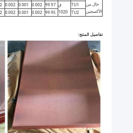
خال من
TU1
ق
99.97
0.002
0.001
0.002
2
الأكسجين
1020
2
0.002
0.001
0.002
99.95
TU2
تفاصيل المنتج: