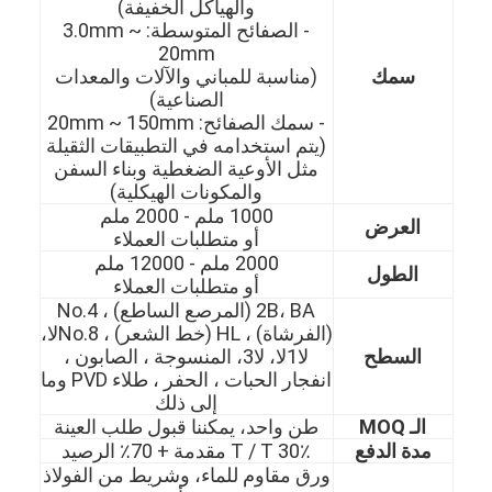
والهياكل الخفيفة)
- الصفائح المتوسطة: 3.0mm ~
20mm
سمك
(مناسبة للمباني والآلات والمعدات
الصناعية)
- سمك الصفائح: 20mm ~ 150mm
(يتم استخدامه في التطبيقات الثقيلة
مثل الأوعية الضغطية وبناء السفن
والمكونات الهيكلية)
1000 ملم - 2000 ملم
العرض
أو متطلبات العملاء
2000 ملم - 12000 ملم
الطول
أو متطلبات العملاء
2B، BA (المرصع الساطع) ، No.4
(الفرشاة) ، HL (خط الشعر) ، No.8لا،
السطح
لا1لا، لا3، المنسوجة ، الصابون ،
الصفحة الرئيسية
انفجار الحبات ، الحفر ، طلاء PVD وما
إلى ذلك
المنتجات
الـ MOQ
طن واحد، يمكننا قبول طلب العينة
مدة الدفع
30٪ T / T مقدمة + 70٪ الرصيد
مقاطع فيديو
ورق مقاوم للماء، وشريط من الفولاذ