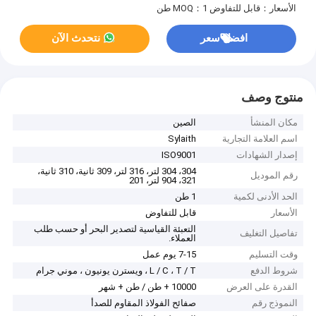
الأسعار：قابل للتفاوض
MOQ：1 طن
افضل سعر
نتحدث الآن
منتوج وصف
مكان المنشأ
الصين
اسم العلامة التجارية
Sylaith
إصدار الشهادات
ISO9001
304، 304 لتر، 316 لتر، 309 ثانية، 310 ثانية،
رقم الموديل
321، 904 لتر، 201
الحد الأدنى لكمية
1 طن
الأسعار
قابل للتفاوض
التعبئة القياسية لتصدير البحر أو حسب طلب
تفاصيل التغليف
العملاء.
وقت التسليم
7-15 يوم عمل
شروط الدفع
L / C ، T / T ، ويسترن يونيون ، موني جرام
القدرة على العرض
10000 + طن / طن + شهر
النموذج رقم
صفائح الفولاذ المقاوم للصدأ