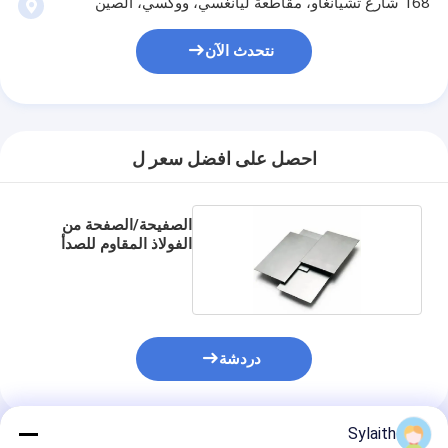
168 شارع تشيانغاو، مقاطعة ليانغسي، ووكسي، الصين
نتحدث الآن
احصل على افضل سعر ل
الصفيحة/الصفحة من
الفولاذ المقاوم للصدأ
دردشة
Sylaith