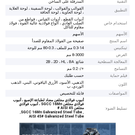
التقنية
المدرفلة على الساخن
القوالب والقوالب ، لوحة السفينة ، لوحة الغلاية
التطبيق
، لوحة الحاوية ، لوحة الحافة
أدوات القطع ، أدوات القياس ، قواطع من
استخدام خاص
الصلب العادي ، ألواح فولاذية عالية القوة ، فولاذ
مقاوم للتآكل
الأسهم
الأسهم
اسم المنتج
صفيحة من الفولاذ المقاوم للصدأ
ثينكنيس
0.3-14 مم للملف ، 0.3-80 مم للوحة
العرض
8-3000 مم
المعالجة السطحية
شائع: 2B ، 2D ، HL ، BA
التسامح
+/- 0.2 مم
فيلم حماية
حسب طلبك
الذهبي، الأسود، الأزرق الياقوتي، البني، الذهب
اللون
الوردي، ب
المواصفات
قابلة للتخصيص
أنبوب فولاذي مجلفن مضاد لطباعة الإصبع ، أنبوب
فولاذي مجلفن SGCC 16Mn ، أنبوب فولاذي
مجلفن AISI 45 #
تسليط الضوء:
,
,
SGCC 16Mn Galvanized Steel Tube
AISI 45# Galvanized Steel Tube