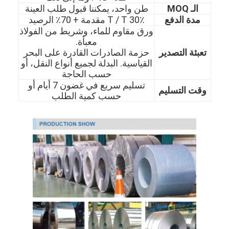
الـ MOQ
طن واحد، يمكننا قبول طلب العينة
مدة الدفع
30٪ T / T مقدمة + 70٪ الرصيد
ورق مقاوم للماء، وشريط من الفولاذ
معبأة.
تعبئة التصدير
حزمة الصادرات القادرة على البحر
القياسية. البدلة لجميع أنواع النقل، أو
حسب الحاجة
تسليم سريع في غضون 7 أيام أو
وقت التسليم
حسب كمية الطلب
الصفحة الرئيسية
المنتجات
مقاطع فيديو