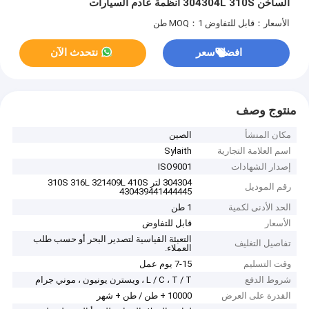
الساخن 304304L 310S أنظمة عادم السيارات
الأسعار：قابل للتفاوض
MOQ：1 طن
افضل سعر
نتحدث الآن
منتوج وصف
مكان المنشأ
الصين
اسم العلامة التجارية
Sylaith
إصدار الشهادات
ISO9001
304304 لتر 310S 316L 321409L 410S
رقم الموديل
430439441444445
الحد الأدنى لكمية
1 طن
الأسعار
قابل للتفاوض
التعبئة القياسية لتصدير البحر أو حسب طلب
تفاصيل التغليف
العملاء.
وقت التسليم
7-15 يوم عمل
شروط الدفع
L / C ، T / T ، ويسترن يونيون ، موني جرام
القدرة على العرض
10000 + طن / طن + شهر