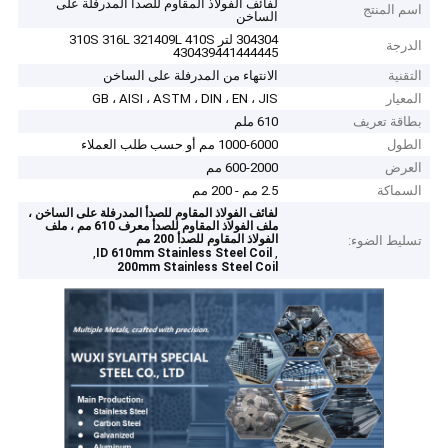
لفائف الفولاذ المقاوم للصدأ المدرفلة على
اسم المنتج
الساخن
304304 لتر 310S 316L 321409L 410S
الدرجة
430439441444445
التقنية
الانتهاء من المدرفلة على الساخن
المعيار
GB ، AISI ، ASTM ، DIN ، EN ، JIS
بطاقة تعريف
610 ملم
الطول
1000-6000 مم أو حسب طلب العملاء
العرض
600-2000 مم
السماكة
2.5 مم - 200 مم
لفائف الفولاذ المقاوم للصدأ المدرفلة على الساخن ،
ملف الفولاذ المقاوم للصدأ معرف 610 مم ، ملف
الفولاذ المقاوم للصدأ 200 مم
تسليط الضوء:
,
,
ID 610mm Stainless Steel Coil
200mm Stainless Steel Coil