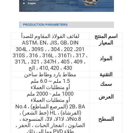
اسم المنتج
لفائف الفولاذ المقاوم للصدأ
المعيار
ASTM، EN، JIS، GB، DIN
201، 202 ، 304 ، 304L ، 309S ،
310S ، 316 ، 316L ، 316Ti ، 317 ،
المواد
317L ، 321 ، 347H ، 405 ، 409 ،
410, 420 ، 430 ، الخ
التقنية
مطاط بارد وطاط ساخن
1.5 ملم ~ 6.0 ملم
سمك
أو متطلبات العملاء
1000 ملم - 2000 ملم
العرض
أو متطلبات العملاء
2B، BA (المرصع الساطع) ، No.4
(الفرشاة) ، HL (خط الشعر) ،
السطح
No.8لا، لا1لا، لا3، المنسوجة ،
الصابون ، انفجار الحبات ، الحفر ،
طلاء PVD وما إلى ذلك