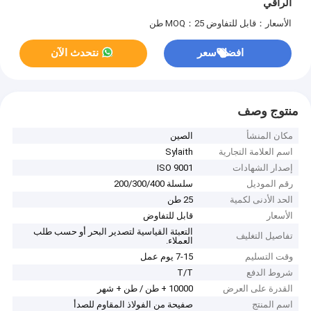
الراقي
الأسعار：قابل للتفاوض
MOQ：25 طن
افضل سعر
نتحدث الآن
منتوج وصف
مكان المنشأ
الصين
اسم العلامة التجارية
Sylaith
إصدار الشهادات
ISO 9001
رقم الموديل
سلسلة 200/300/400
الحد الأدنى لكمية
25 طن
الأسعار
قابل للتفاوض
التعبئة القياسية لتصدير البحر أو حسب طلب
تفاصيل التغليف
العملاء.
وقت التسليم
7-15 يوم عمل
شروط الدفع
T/T
القدرة على العرض
10000 + طن / طن + شهر
اسم المنتج
صفيحة من الفولاذ المقاوم للصدأ