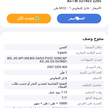
ASTM 321403 2205
الأسعار：قابل للتفاوض
MOQ：1 طن
افضل سعر
نتحدث الآن
منتوج وصف
مكان المنشأ
الصين
اسم العلامة التجارية
Sylaith
BIS JIS API SNI BIS SASO PVOC SONCAP
إصدار الشهادات
KS JIS GS ISO9001
رقم الموديل
403 2205 2507
الحد الأدنى لكمية
1 طن
الأسعار
قابل للتفاوض
التعبئة القياسية لتصدير البحر أو حسب طلب
تفاصيل التغليف
العملاء.
وقت التسليم
7-15 يوم عمل
شروط الدفع
T/T
القدرة على العرض
10000 + طن / طن + شهر