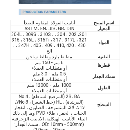
اسم المنتج
أنابيب الفولاذ المقاوم للصدأ
المعيار
ASTM، EN، JIS، GB، DIN
201، 202 ، 304 ، 304L ، 309S ، 310S ،
316 ، 316L ، 316Ti ، 317 ، 317L ، 321
المواد
، 347H ، 405 ، 409 ، 410, 420 ، 430 ،
الخ
التقنية
مطاط بارد وطاط ساخن
6 مم - 150 مم
قطرها
أو متطلبات العملاء
0.5 ملم - 3.0 ملم
سمك الجدار
أو متطلبات العملاء
1000 ملم - 12000 ملم
الطول
أو متطلبات العملاء
2B، BA (المرصع الساطع) ، No.4
(الفرشاة) ، HL (خط الشعر) ، No.8لا،
السطح
لا1لا، لا3، المنسوجة ، الصابون ، انفجار
الحبات ، الحفر ، طلاء PVD وما إلى ذلك
البناء: الأنابيب الهيكلية، الأنابيب الزخرفية
(OD: 10mm - 500mm ، سمك الجدار:
1.0mm - 10mm)