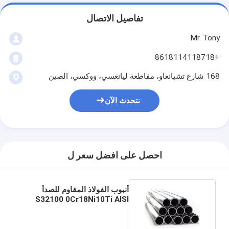
تفاصيل الاتصال
Mr. Tony
+8618114118718
168 شارع تشيانغاو، مقاطعة ليانغسي، ووكسي، الصين
نتحدث الآن
احصل على افضل سعر ل
أنبوب الفولاذ المقاوم للصدأ
S32100 0Cr18Ni10Ti AISI
ASTM 321403 2205