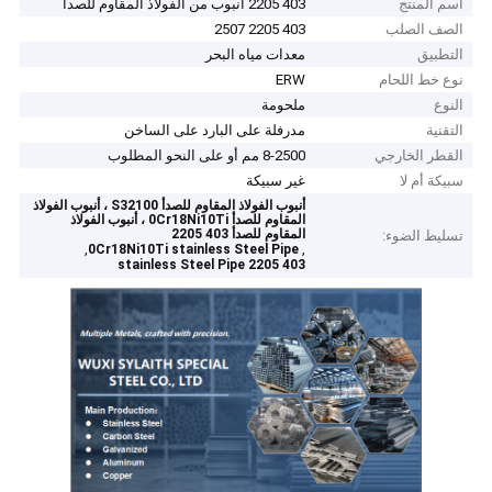
اسم المنتج
403 2205 أنبوب من الفولاذ المقاوم للصدأ
الصف الصلب
403 2205 2507
التطبيق
معدات مياه البحر
نوع خط اللحام
ERW
النوع
ملحومة
التقنية
مدرفلة على البارد على الساخن
القطر الخارجي
8-2500 مم أو على النحو المطلوب
سبيكة أم لا
غير سبيكة
أنبوب الفولاذ المقاوم للصدأ S32100 ، أنبوب الفولاذ
المقاوم للصدأ 0Cr18Ni10Ti ، أنبوب الفولاذ
المقاوم للصدأ 403 2205
تسليط الضوء:
,
,
0Cr18Ni10Ti stainless Steel Pipe
403 2205 stainless Steel Pipe