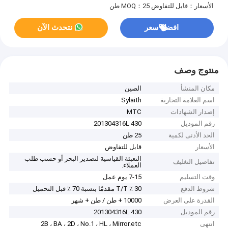
الأسعار：قابل للتفاوض
MOQ：25 طن
افضل سعر
نتحدث الآن
منتوج وصف
مكان المنشأ
الصين
اسم العلامة التجارية
Sylaith
إصدار الشهادات
MTC
رقم الموديل
201304316L 430
الحد الأدنى لكمية
25 طن
الأسعار
قابل للتفاوض
التعبئة القياسية لتصدير البحر أو حسب طلب
تفاصيل التغليف
العملاء.
وقت التسليم
7-15 يوم عمل
شروط الدفع
30 ٪ T/T مقدمًا بنسبة 70 ٪ قبل التحميل
القدرة على العرض
10000 + طن / طن + شهر
رقم الموديل
201304316L 430
انتهى
2B ، BA ، 2D ، No.1 ، HL ، Mirror.etc