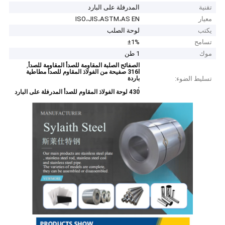
تقنية
المدرفلة على البارد
معيار
ISO،JIS،ASTM،AS EN
يكتب
لوحة الصلب
تسامح
±1%
موك
1 طن
,
الصفائح الصلبة المقاومة للصدأ المقاومة للصدأ
316l صفيحة من الفولاذ المقاوم للصدأ مطاطية
تسليط الضوء:
باردة
,
430 لوحة الفولاذ المقاوم للصدأ المدرفلة على البارد