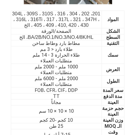
201، 202 ، 304 ، 304L ، 309S ، 310S ، 316
المواد
، 316L ، 316Ti ، 317 ، 317L ، 321 ، 347H ،
405 ، 409 ، 410, 420 ، 430 ، الخ
الصفحة/الورقة
الشكل
السطح
BA/2B/NO.1/NO.3/NO.4/8K/HL، الخ
التقنية
مطاط بارد وطاط ساخن
طلاء بارد < 3 مم
سمك
طلاء الحرارة 3 - 14 ملم
متطلبات العملاء
1000 ملم - 20
00 ملم
العرض
متطلبات العملاء
2000 ملم - 60
00 ملم
الطول
متطلبات العملاء
سعر المدة
FOB، CFR، CIF، DDP
مدة الدفع
TT
الصفحة الرئيسية
العينة
مجاناً
حجم حزمة
10 × 10 × 10 سم
العينة
المنتجات
وزن العينة
10 كجم -20 كجم
الـ MOQ
25 طن
مقاطع فيديو
وقت
7-15 أيام عمل