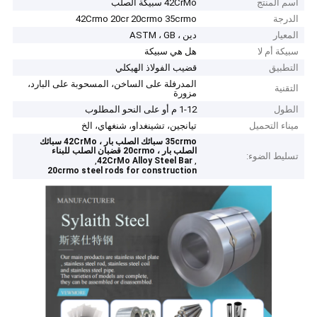
اسم المنتج
42CrMo سبيكة الصلب
الدرجة
42Crmo 20cr 20crmo 35crmo
المعيار
دين ، ASTM ، GB
سبيكة أم لا
هل هي سبيكة
التطبيق
قضيب الفولاذ الهيكلي
المدرفلة على الساخن، المسحوبة على البارد،
التقنية
مزورة
الطول
1-12 م أو على النحو المطلوب
ميناء التحميل
تيانجين، تشينغداو، شنغهاي، الخ
35crmo سبائك الصلب بار ، 42CrMo سبائك
الصلب بار ، 20crmo قضبان الصلب للبناء
تسليط الضوء:
,
,
42CrMo Alloy Steel Bar
20crmo steel rods for construction