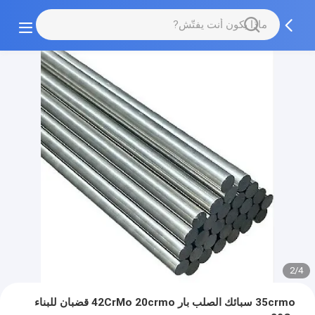
2/4
35crmo سبائك الصلب بار 42CrMo 20crmo قضبان للبناء