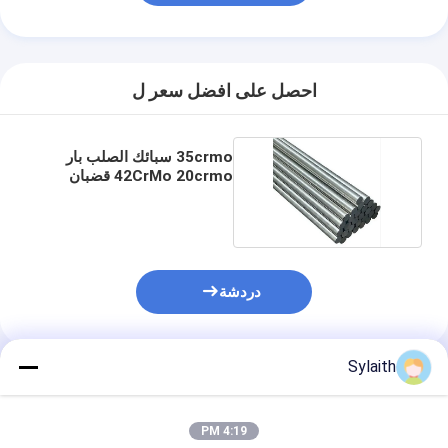
احصل على افضل سعر ل
35crmo سبائك الصلب بار
42CrMo 20crmo قضبان
للبناء 20Cr
دردشة
Sylaith
المنتجات الموصى بها
4:19 PM