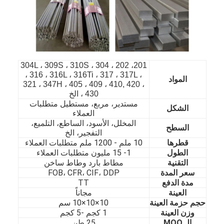
201، 202 ، 304 ، 304L ، 309S ، 310S
، 316 ، 316L ، 316Ti ، 317 ، 317L ،
المواد
321 ، 347H ، 405 ، 409 ، 410, 420 ،
430 ، الخ
مستدير، مربع، مستطيل متطلبات
الشكل
العملاء
المخلل، الأسود، الساطع، التلميع،
السطح
التفجير، الخ
قطرها
10 ملم - 1200 ملم متطلبات العملاء
الطول
1- 15 مليون متطلبات العملاء
التقنية
مطاط بارد وطاط ساخن
الصفحة الرئيسية
سعر المدة
FOB، CFR، CIF، DDP
مدة الدفع
TT
المنتجات
العينة
مجاناً
حجم حزمة العينة
10×10×10 سم
مقاطع فيديو
وزن العينة
1 كجم -5 كجم
الـ MOQ
25 طن