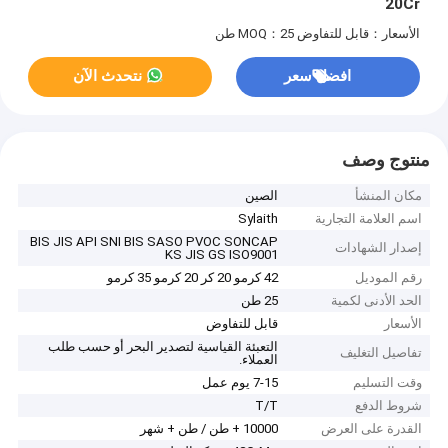
20Cr
الأسعار：قابل للتفاوض
MOQ：25 طن
افضل سعر
نتحدث الآن
منتوج وصف
مكان المنشأ
الصين
اسم العلامة التجارية
Sylaith
BIS JIS API SNI BIS SASO PVOC SONCAP
إصدار الشهادات
KS JIS GS ISO9001
رقم الموديل
42 كرمو 20 كر 20 كرمو 35 كرمو
الحد الأدنى لكمية
25 طن
الأسعار
قابل للتفاوض
التعبئة القياسية لتصدير البحر أو حسب طلب
تفاصيل التغليف
العملاء.
وقت التسليم
7-15 يوم عمل
شروط الدفع
T/T
القدرة على العرض
10000 + طن / طن + شهر