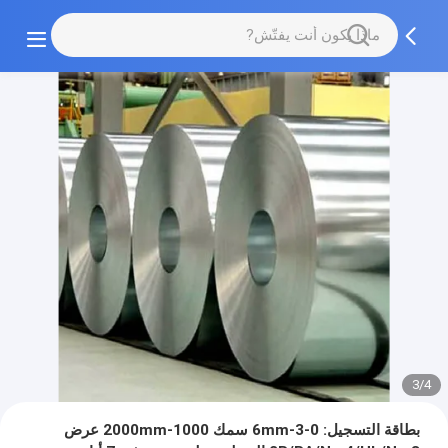
3/4
بطاقة التسجيل: 0-3-6mm سمك 1000-2000mm عرض