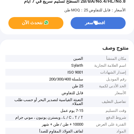
2B/BA/No.4/HL/No.8 السطح تسليم سريع في 7 أيام
الأسعار：قابل للتفاوض
MOQ：25 طن
افضل سعر
نتحدث الآن
منتوج وصف
مكان المنشأ
الصين
اسم العلامة التجارية
Sylaith
إصدار الشهادات
ISO 9001
رقم الموديل
سلسلة 200/300/400
الحد الأدنى لكمية
25 طن
الأسعار
قابل للتفاوض
التعبئة القياسية لتصدير البحر أو حسب طلب
تفاصيل التغليف
العملاء.
وقت التسليم
7-15 يوم عمل
شروط الدفع
L / C ، T / T ، ويسترن يونيون ، موني جرام
القدرة على العرض
10000 + طن / طن + شهر
المواد
لفائف الفولاذ المقاوم للصدأ