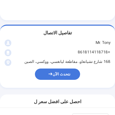
تفاصيل الاتصال
Mr. Tony
+8618114118718
168 شارع تشيانغاو، مقاطعة ليانغسي، ووكسي، الصين
نتحدث الآن
احصل على افضل سعر ل