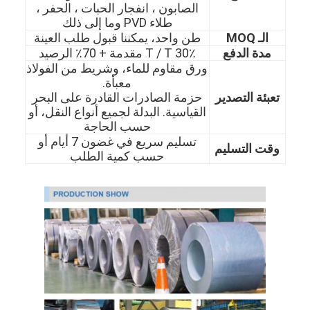
الصابون ، انفجار الحبات ، الحفر ،
طلاء PVD وما إلى ذلك
الـ MOQ
طن واحد، يمكننا قبول طلب العينة
مدة الدفع
30٪ T / T مقدمة + 70٪ الرصيد
ورق مقاوم للماء، وشريط من الفولاذ
معبأة.
تعبئة التصدير
حزمة الصادرات القادرة على البحر
القياسية. البدلة لجميع أنواع النقل، أو
حسب الحاجة
تسليم سريع في غضون 7 أيام أو
وقت التسليم
حسب كمية الطلب
الصفحة الرئيسية
المنتجات
مقاطع فيديو