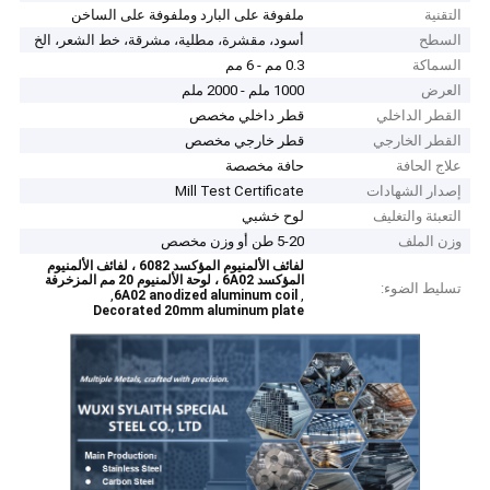
التقنية
ملفوفة على البارد وملفوفة على الساخن
السطح
أسود، مقشرة، مطلية، مشرقة، خط الشعر، الخ
السماكة
0.3 مم - 6 مم
العرض
1000 ملم - 2000 ملم
القطر الداخلي
قطر داخلي مخصص
القطر الخارجي
قطر خارجي مخصص
علاج الحافة
حافة مخصصة
إصدار الشهادات
Mill Test Certificate
التعبئة والتغليف
لوح خشبي
وزن الملف
5-20 طن أو وزن مخصص
لفائف الألمنيوم المؤكسد 6082 ، لفائف الألمنيوم
المؤكسد 6A02 ، لوحة الألمنيوم 20 مم المزخرفة
تسليط الضوء:
,
,
6A02 anodized aluminum coil
Decorated 20mm aluminum plate