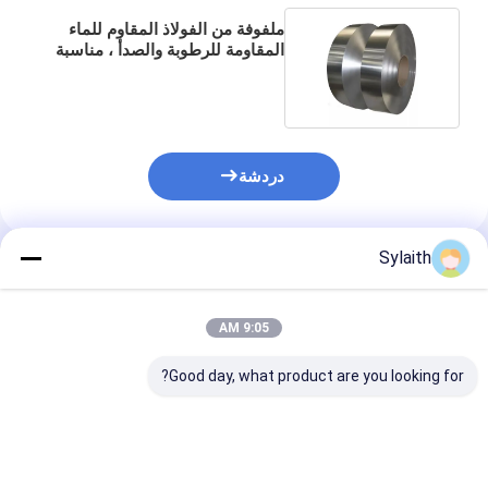
ملفوفة من الفولاذ المقاوم للماء
المقاومة للرطوبة والصدأ ، مناسبة
للنقل لمسافات طويلة
دردشة
Sylaith
المنتجات الموصى بها
9:05 AM
Good day, what product are you looking for?
ملف من الفولاذ المقاوم
SS 304 المدرفلة على
لفائف الفولاذ ال