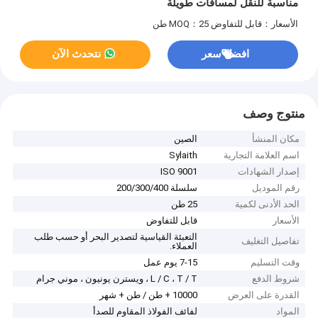
مناسبة للنقل لمسافات طويلة
الأسعار：قابل للتفاوض
MOQ：25 طن
افضل سعر
نتحدث الآن
منتوج وصف
مكان المنشأ
الصين
اسم العلامة التجارية
Sylaith
إصدار الشهادات
ISO 9001
رقم الموديل
سلسلة 200/300/400
الحد الأدنى لكمية
25 طن
الأسعار
قابل للتفاوض
التعبئة القياسية لتصدير البحر أو حسب طلب
تفاصيل التغليف
العملاء.
وقت التسليم
7-15 يوم عمل
شروط الدفع
L / C ، T / T ، ويسترن يونيون ، موني جرام
القدرة على العرض
10000 + طن / طن + شهر
المواد
لفائف الفولاذ المقاوم للصدأ