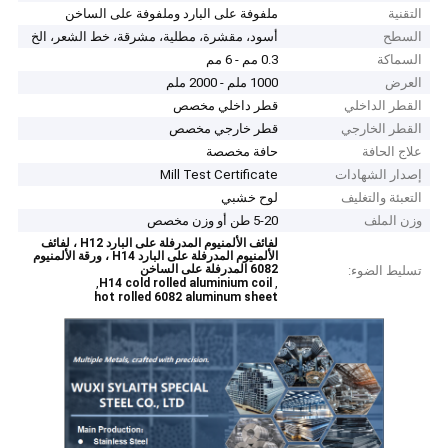
التقنية
ملفوفة على البارد وملفوفة على الساخن
السطح
أسود، مقشرة، مطلية، مشرقة، خط الشعر، الخ
السماكة
0.3 مم - 6 مم
العرض
1000 ملم - 2000 ملم
القطر الداخلي
قطر داخلي مخصص
القطر الخارجي
قطر خارجي مخصص
علاج الحافة
حافة مخصصة
إصدار الشهادات
Mill Test Certificate
التعبئة والتغليف
لوح خشبي
وزن الملف
5-20 طن أو وزن مخصص
لفائف الألمنيوم المدرفلة على البارد H12 ، لفائف
الألمنيوم المدرفلة على البارد H14 ، ورقة الألمنيوم
6082 المدرفلة على الساخن
تسليط الضوء:
,
,
H14 cold rolled aluminium coil
hot rolled 6082 aluminum sheet