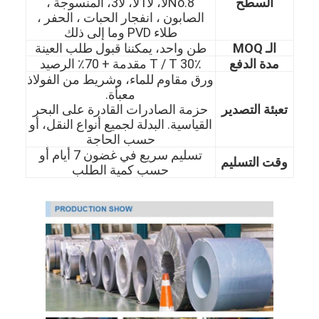
السطح
No.8لا، لا1لا، لا3، المنسوجة ،
الصابون ، انفجار الحبات ، الحفر ،
طلاء PVD وما إلى ذلك
الـ MOQ
طن واحد، يمكننا قبول طلب العينة
مدة الدفع
30٪ T / T مقدمة + 70٪ الرصيد
ورق مقاوم للماء، وشريط من الفولاذ
معبأة.
تعبئة التصدير
حزمة الصادرات القادرة على البحر
القياسية. البدلة لجميع أنواع النقل، أو
حسب الحاجة
تسليم سريع في غضون 7 أيام أو
وقت التسليم
حسب كمية الطلب
الصفحة الرئيسية
المنتجات
مقاطع فيديو