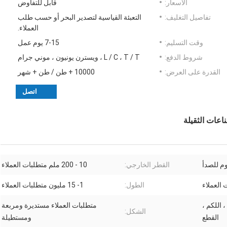
الأسعار:
قابل للتفاوض
تفاصيل التغليف:
التعبئة القياسية لتصدير البحر أو حسب طلب
العملاء.
وقت التسليم:
7-15 يوم عمل
شروط الدفع:
L / C ، T / T ، ويسترن يونيون ، موني جرام
القدرة على العرض:
10000 + طن / طن + شهر
اتصل
وم للصدأ
القطر الخارجي:
10 - 200 ملم متطلبات العملاء
الطول:
1- 15 مليون متطلبات العملاء
، اللكم ،
متطلبات العملاء مستديرة ومربعة
الشكل:
القطع
ومستطيلة