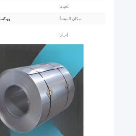
العينة:
مكان المنشأ:
ووكسي
إبراز: