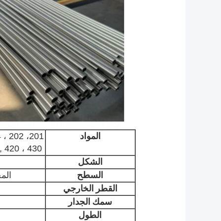
المواد
317 ،  ، 430
الشكل
السطح
المخ
القطر الخارجي
سمك الجدار
الطول