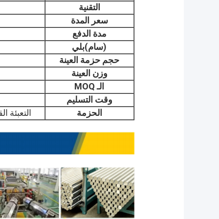
التقنية
سعر المدة
مدة الدفع
(سام)
بلي
حجم حزمة العينة
وزن العينة
الـ MOQ
وقت التسليم
الحزمة
التعبئة ا