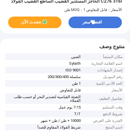
C276 316l الحاجز المستدير القضيب الساطع القضيب الفولاذ
المقاوم للصدأ القضيب الساطع
الأسعار：قابل للتفاوض
MOQ：1 طن
افضل سعر
نتحدث الآن
منتوج وصف
مكان المنشأ
الصين
اسم العلامة التجارية
Sylaith
إصدار الشهادات
ISO 9001
رقم الموديل
سلسلة 200/300/400
الحد الأدنى لكمية
1 طن
الأسعار
قابل للتفاوض
التعبئة القياسية لتصدير البحر أو حسب طلب
تفاصيل التغليف
العملاء.
وقت التسليم
7-15 يوم عمل
شروط الدفع
T/T
القدرة على العرض
10000 + طن / طن + شهر
اسم المنتج
شريط الفولاذ المقاوم للصدأ