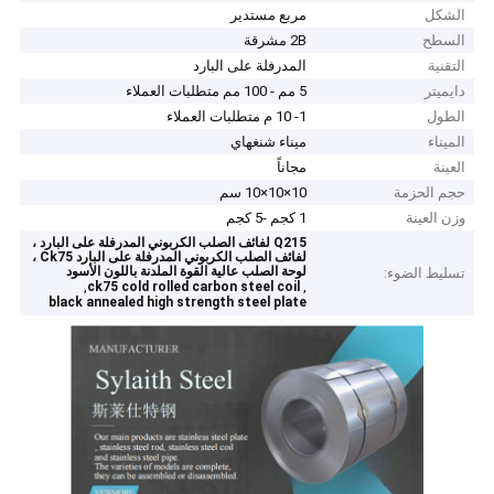
الشكل
مربع مستدير
السطح
2B مشرقة
التقنية
المدرفلة على البارد
دايميتر
5 مم - 100 مم متطلبات العملاء
الطول
1- 10 م متطلبات العملاء
الميناء
ميناء شنغهاي
العينة
مجاناً
حجم الحزمة
10×10×10 سم
وزن العينة
1 كجم -5 كجم
Q215 لفائف الصلب الكربوني المدرفلة على البارد ،
لفائف الصلب الكربوني المدرفلة على البارد Ck75 ،
لوحة الصلب عالية القوة الملدنة باللون الأسود
تسليط الضوء:
,
,
ck75 cold rolled carbon steel coil
black annealed high strength steel plate