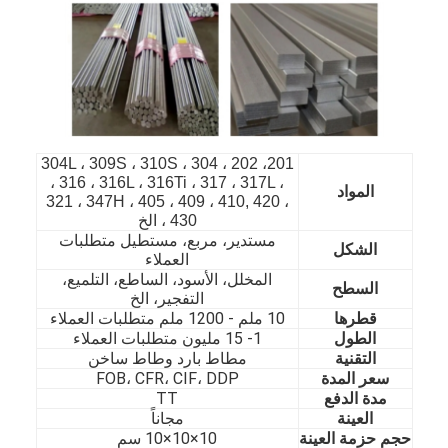
201، 202 ، 304 ، 304L ، 309S ، 310S
، 316 ، 316L ، 316Ti ، 317 ، 317L ،
المواد
321 ، 347H ، 405 ، 409 ، 410, 420 ،
430 ، الخ
مستدير، مربع، مستطيل متطلبات
الشكل
العملاء
المخلل، الأسود، الساطع، التلميع،
السطح
التفجير، الخ
قطرها
10 ملم - 1200 ملم متطلبات العملاء
الصفحة الرئيسية
الطول
1- 15 مليون متطلبات العملاء
التقنية
مطاط بارد وطاط ساخن
سعر المدة
FOB، CFR، CIF، DDP
المنتجات
مدة الدفع
TT
العينة
مجاناً
مقاطع فيديو
حجم حزمة العينة
10×10×10 سم