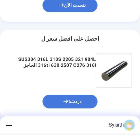
نتحدث الآن
احصل على افضل سعر ل
SUS304 316L 310S 2205 321 904L
316ti 630 2507 C276 316l الحاجز
المستدير القضيب الساطع القضيب الفولاذ
المقاوم للصدأ القضيب الساطع
دردشة
Sylaith
المنتجات الموصى بها