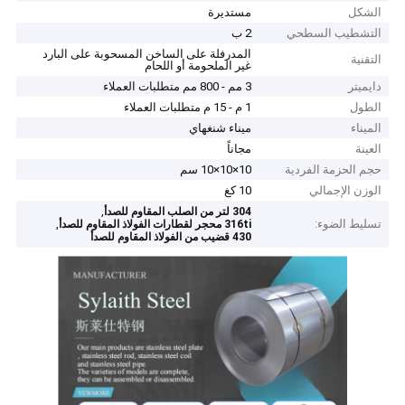
الشكل
مستديرة
التشطيب السطحي
2 ب
المدرفلة على الساخن المسحوبة على البارد
التقنية
غير الملحومة أو اللحام
دايميتر
3 مم - 800 مم متطلبات العملاء
الطول
1 م - 15 م متطلبات العملاء
الميناء
ميناء شنغهاي
العينة
مجاناً
حجم الحزمة الفردية
10×10×10 سم
الوزن الإجمالي
10 كغ
,
304 لتر من الصلب المقاوم للصدأ
تسليط الضوء:
,
316ti محجر لقطارات الفولاذ المقاوم للصدأ
430 قضيب من الفولاذ المقاوم للصدأ