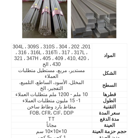
201، 202 ، 304 ، 304L ، 309S ، 310S
، 316 ، 316L ، 316Ti ، 317 ، 317L ،
المواد
321 ، 347H ، 405 ، 409 ، 410, 420 ،
430 ، الخ
مستدير، مربع، مستطيل متطلبات
الشكل
العملاء
المخلل، الأسود، الساطع، التلميع،
السطح
التفجير، الخ
قطرها
10 ملم - 1200 ملم متطلبات العملاء
الطول
1- 15 مليون متطلبات العملاء
الصفحة الرئيسية
التقنية
مطاط بارد وطاط ساخن
سعر المدة
FOB، CFR، CIF، DDP
المنتجات
مدة الدفع
TT
العينة
مجاناً
مقاطع فيديو
حجم حزمة العينة
10×10×10 سم
وزن العينة
1 كجم -5 كجم