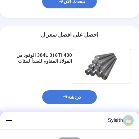
نتحدث الآن
احصل على افضل سعر ل
304L 316Ti 430 الوقود من
الفولاذ المقاوم للصدأ لبيئات
مختلفة
دردشة
Sylaith
المنتجات الموصى بها