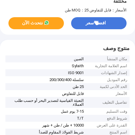
مختلفة
الأسعار：قابل للتفاوض
MOQ：25 طن
افضل سعر
نتحدث الآن
منتوج وصف
مكان المنشأ
الصين
اسم العلامة التجارية
Sylaith
إصدار الشهادات
ISO 9001
رقم الموديل
سلسلة 200/300/400
الحد الأدنى لكمية
25 طن
الأسعار
قابل للتفاوض
التعبئة القياسية لتصدير البحر أو حسب طلب
تفاصيل التغليف
العملاء.
وقت التسليم
7-15 يوم عمل
شروط الدفع
T/T
القدرة على العرض
10000 + طن / طن + شهر
اسم المنتج
شريط الفولاذ المقاوم للصدأ