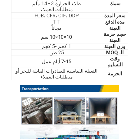
سمك
طلاء الحرارة 3 - 14 ملم
حولنا
متطلبات العملاء
سعر المدة
FOB، CFR، CIF، DDP
جولة في المصنع
مدة الدفع
TT
العينة
مجاناً
مراقبة الجودة
حجم حزمة
10×10×10 سم
العينة
وزن العينة
1 كجم -5 كجم
اتصل بنا
الـ MOQ
25 طن
وقت
أخبار
7-15 أيام عمل
التسليم
التعبئة القياسية للصادرات القابلة للبحر أو
الحزمة
متطلبات العملاء
صفائح الفولاذ المقاوم للصدأ المدرفلة على البارد
لفائف الفولاذ المقاوم للصدأ المدرفلة على البارد
ورقة الفولاذ المقاوم للصدأ المدرفلة على الساخن
لفائف الفولاذ المقاوم للصدأ المدرفلة على الساخن