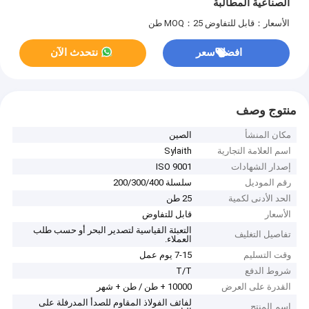
الصناعية المطالبة
الأسعار：قابل للتفاوض
MOQ：25 طن
افضل سعر
نتحدث الآن
منتوج وصف
مكان المنشأ
الصين
اسم العلامة التجارية
Sylaith
إصدار الشهادات
ISO 9001
رقم الموديل
سلسلة 200/300/400
الحد الأدنى لكمية
25 طن
الأسعار
قابل للتفاوض
التعبئة القياسية لتصدير البحر أو حسب طلب
تفاصيل التغليف
العملاء.
وقت التسليم
7-15 يوم عمل
شروط الدفع
T/T
القدرة على العرض
10000 + طن / طن + شهر
لفائف الفولاذ المقاوم للصدأ المدرفلة على
اسم المنتج