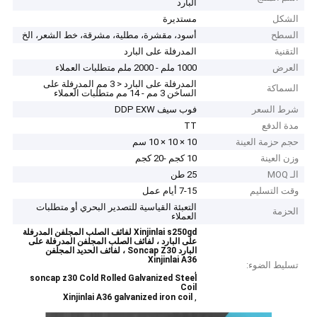
البارد
الشكل
مستديرة
السطح
أسود، مقشرة، مطلية، مشرقة، خط الشعر، الخ
التقنية
المدرفلة على البارد
العرض
1000 ملم - 2000 ملم متطلبات العملاء
المدرفلة على البارد < 3 مم المدرفلة على
السماكة
الساخن 3 مم - 14 مم متطلبات العملاء
شرط السعر
فوب سيف DDP EXW
مدة الدفع
TT
حجم حزمة العينة
10 × 10 × 10 سم
وزن العينة
10 كجم -20 كجم
الـ MOQ
25 طن
وقت التسليم
7-15 أيام عمل
التعبئة القياسية للتصدير البحري أو متطلبات
الحزمة
العملاء
Xinjinlai s250gd لفائف الصلب المجلفن المدرفلة
على البارد ، لفائف الصلب المجلفن المدرفلة على
البارد Soncap Z30 ، لفائف الحديد المجلفن
Xinjinlai A36
تسليط الضوء:
,
soncap z30 Cold Rolled Galvanized Steel
Coil
,
Xinjinlai A36 galvanized iron coil