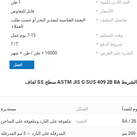
الحد الأدنى لكمية:
1 طن
الأسعار:
قابل للتفاوض
تفاصيل التغليف:
التعبئة القياسية لتصدير البحر أو حسب طلب
العملاء.
وقت التسليم:
7-15 يوم عمل
شروط الدفع:
T/T
القدرة على العرض:
10000 + طن / طن + شهر
اتصل
وم للصدأ
الشكل:
مستديرة
BA / 2B 
التقنية:
ملفوفة على البارد وملفوفة على الساخن
المدرفلة على البارد 30 مم - 200 مم
المدرفلة على البارد ＜ 3 مم المدرفلة