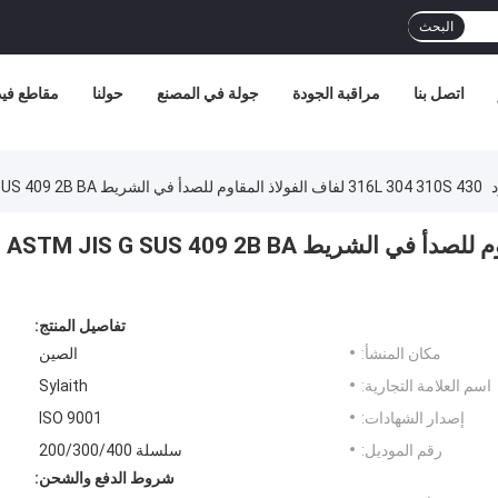
البحث
اتصل بنا
مراقبة الجودة
جولة في المصنع
حولنا
مقاطع فيد
د
316L 304 310S 430 لفاف الفولاذ المقاوم للصدأ في الشريط ASTM JIS G SUS 409 2B BA سطح SS لفاف
316L 304 310S 430 لفاف الفولاذ المقاوم للصدأ في الشريط ASTM JIS G SUS 409 2B BA
تفاصيل المنتج:
مكان المنشأ:
الصين
اسم العلامة التجارية:
Sylaith
إصدار الشهادات:
ISO 9001
رقم الموديل:
سلسلة 200/300/400
شروط الدفع والشحن: