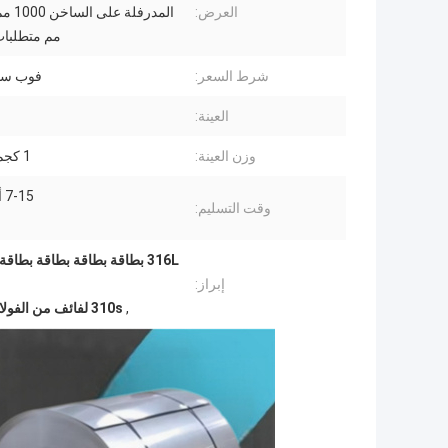
العرض:
مم متطلبات
شرط السعر:
فوب سيف 
العينة:
وزن العينة:
1 كجم -5 كجم
7-15 أيام عمل
وقت التسليم:
316L بطاقة بطاقة بطاقة بط
إبراز:
,
310s لفائف من الفولاذ المقاوم للصدأ مطاط بارد