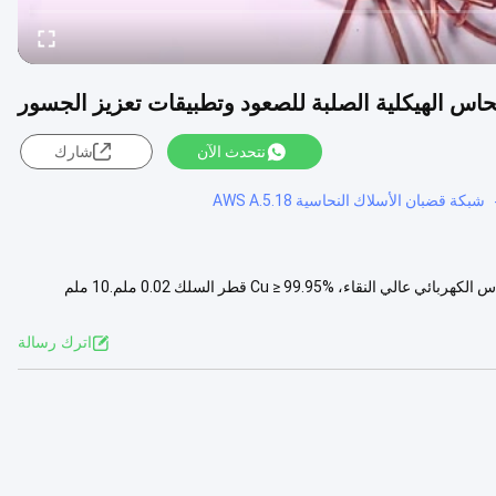
حاس الهيكلية الصلبة للصعود وتطبيقات تعزيز الجسور
نتحدث الآن
شارك
شبكة قضبان الأسلاك النحاسية AWS A.5.18
اسم المنتج أسلاك النحاس المعيار ASTM / EN / JIS وما إلى ذلك المواد النحاس الكهربائي عالي النقاء، Cu ≥ 99.95% قطر السلك 0.02 ملم.10 ملم
عرض المزيد
اترك رسالة