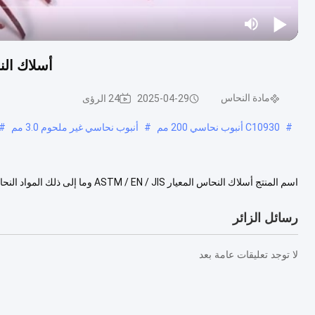
أسلاك الن
مادة النحاس
2025-04-29
24 الرؤى
#
C10930 أنبوب نحاسي 200 مم
#
أنبوب نحاسي غير ملحوم 3.0 مم
#
التوصيل الكهربائي ≥97% IACS المقاومة ≤0.017241 Ω·mm2/m الـ MOQ ط....
رسائل الزائر
لا توجد تعليقات عامة بعد