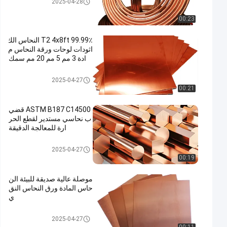
2025-04-28
00:23
99.99٪ T2 4x8ft النحاس الك
اثودات لوحات ورقة النحاس م
ادة 3 مم 5 مم 20 مم سمك
مادة النحاس
2025-04-27
00:21
ASTM B187 C14500 قضي
ب نحاسي مستدير لقطع الحر
ارة للمعالجة الدقيقة
مادة النحاس
2025-04-27
00:19
موصلة عالية صديقة للبيئة الن
حاس المادة ورق النحاس النق
ي
مادة النحاس
2025-04-27