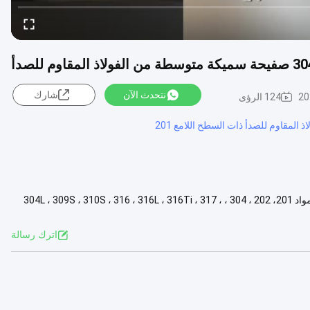
نتحدث الآن
شارك
20
124 الرؤى
ذ المقاوم للصدأ ذات السطح اللامع 201
اسم المنتج لفائف الفولاذ المقاوم للصدأ المعيار ASTM، EN، JIS، GB، DIN المواد 201، 202 ، 304 ، 304L ، 309S ، 310S ، 316 ، 316L ، 316Ti ، 317 ،
اترك رسالة