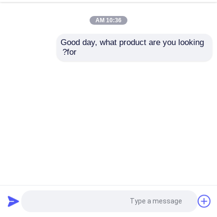
10:36 AM
Good day, what product are you looking 
for?
أنابيب الفولاذ المقاومة باردة Ss 304 7306610000 ASTM
أنبوب الفولاذ المقاوم للصدأ الزخرفية
2025-04-17