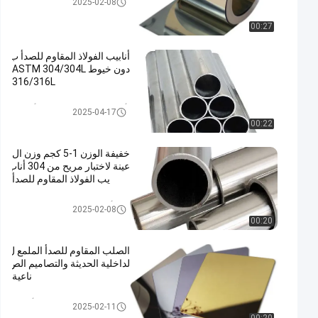
2025-02-08
فلة على البارد
00:27
أنابيب الفولاذ المقاوم للصدأ ب
دون خيوط ASTM 304/304L
316/316L
أنبوب الفولاذ المقاوم للصدأ الزخر
2025-04-17
فية
00:22
خفيفة الوزن 1-5 كجم وزن ال
عينة لاختبار مريح من 304 أناب
يب الفولاذ المقاوم للصدأ
304 أنبوب من الفولاذ المقاوم للص
2025-02-08
دأ
00:20
الصلب المقاوم للصدأ الملمع ل
لداخلية الحديثة والتصاميم الص
ناعية
صفيحة الفولاذ المقاوم للصدأ الملم
2025-02-11
ع