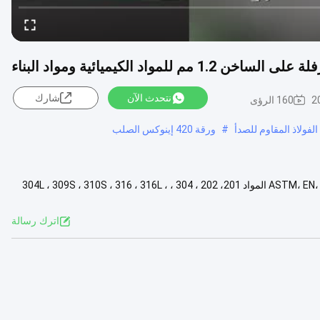
نتحدث الآن
شارك
2
160 الرؤى
#
ورقة 420 إينوكس الصلب
اسم المنتج الصفيحة/الصفحة من الفولاذ المقاوم للصدأ المعيار ASTM، EN، JIS، GB، DIN المواد 201، 202 ، 304 ، 304L ، 309S ، 310S ، 316 ، 316L ،
اترك رسالة