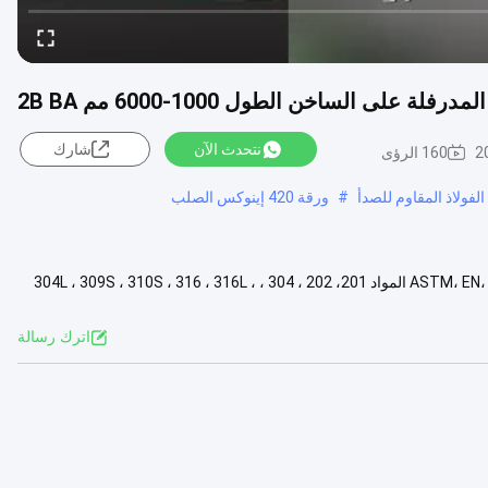
على الساخن الطول 1000-6000 مم 2B BA
نتحدث الآن
شارك
2
160 الرؤى
#
ورقة 420 إينوكس الصلب
اسم المنتج الصفيحة/الصفحة من الفولاذ المقاوم للصدأ المعيار ASTM، EN، JIS، GB، DIN المواد 201، 202 ، 304 ، 304L ، 309S ، 310S ، 316 ، 316L ،
اترك رسالة