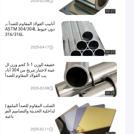
2025-02-08
فلة على البارد
00:27
أنابيب الفولاذ المقاوم للصدأ ب
دون خيوط ASTM 304/304L
316/316L
أنبوب الفولاذ المقاوم للصدأ الزخر
2025-04-17
فية
00:22
خفيفة الوزن 1-5 كجم وزن ال
عينة لاختبار مريح من 304 أناب
يب الفولاذ المقاوم للصدأ
304 أنبوب من الفولاذ المقاوم للص
2025-02-08
دأ
00:20
الصلب المقاوم للصدأ الملمع ل
لداخلية الحديثة والتصاميم الص
ناعية
صفيحة الفولاذ المقاوم للصدأ الملم
2025-02-11
ع