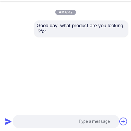
6:42 AM
Good day, what product are you looking 
for?
إرسال
الفاخرة 347H الصفحة الفولاذ المقاوم للصدأ المطاط الساخن
للخلفية الداخلية والخارجية الديكور
صفيحة الفولاذ المقاوم للصدأ الملمع
2025-04-16