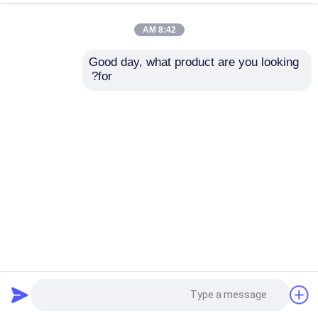
8:42 AM
Good day, what product are you looking 
for?
AISI 304 304L 310 316L 430 444 409 410 2b 2ba Ba N4
صفيحات الفولاذ المقاوم للصدأ مطاطية باردة
304 ورقة الفولاذ المقاوم للصدأ
2025-04-17