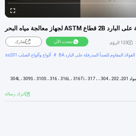
نتحدث الآن
شارك
123 الرؤى
لفولاذ المقاوم للصدأ المدرفلة على البارد BA
#
ألواح وألواح الصلب ss201
اسم المنتج لفائف الفولاذ المقاوم للصدأ المعيار ASTM، EN، JIS، GB، DIN المواد 201، 202 ، 304 ، 304L ، 309S ، 310S ، 316 ، 316L ، 316Ti ، 317 ،
اترك رسالة